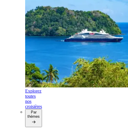
Explorez
toutes
nos
croisières
Par
thèmes