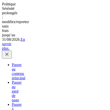
Politique
Sérénité
prolongée
:
modifiez/reportez
sans
frais
jusqu’au
31/08/2026.
En
savoir
plus.
Passer
au
contenu
principal
Passer
au
pied
de
page
Passer
à