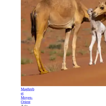
Maghreb
et
Moyen-
Orient