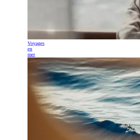
Voyages
en
mer