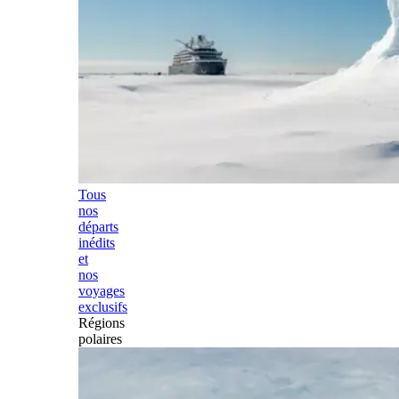
Tous
nos
départs
inédits
et
nos
voyages
exclusifs
Régions
polaires