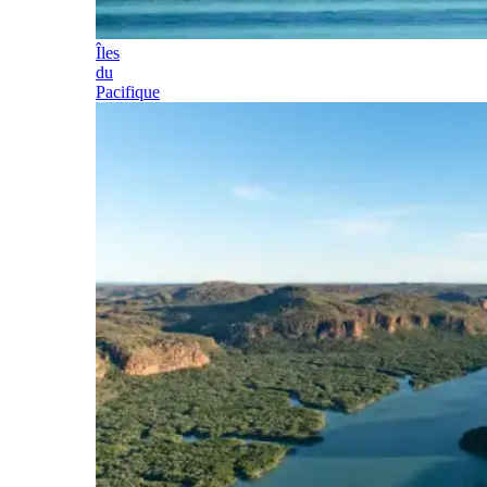
Îles
du
Pacifique