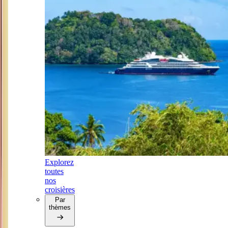
Explorez
toutes
nos
croisières
Par
thèmes