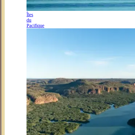
Îles
du
Pacifique