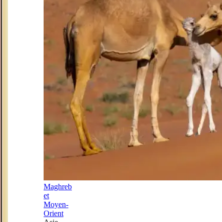
Maghreb
et
Moyen-
Orient