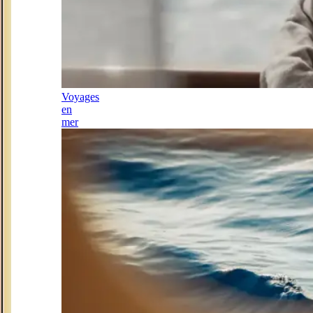
Voyages
en
mer