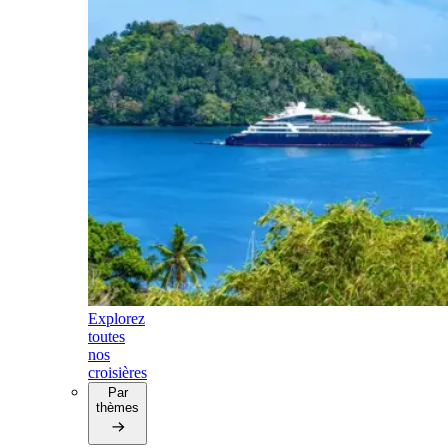
Explorez
toutes
nos
croisières
Par
thèmes