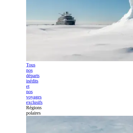
Tous
nos
départs
inédits
et
nos
voyages
exclusifs
Régions
polaires