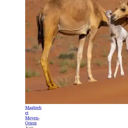
Maghreb
et
Moyen-
Orient