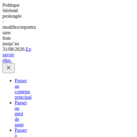
Politique
Sérénité
prolongée
:
modifiez/reportez
sans
frais
jusqu’au
31/08/2026.
En
savoir
plus.
Passer
au
contenu
principal
Passer
au
pied
de
page
Passer
à