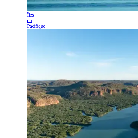
Îles
du
Pacifique