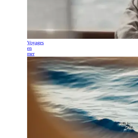
Voyages
en
mer