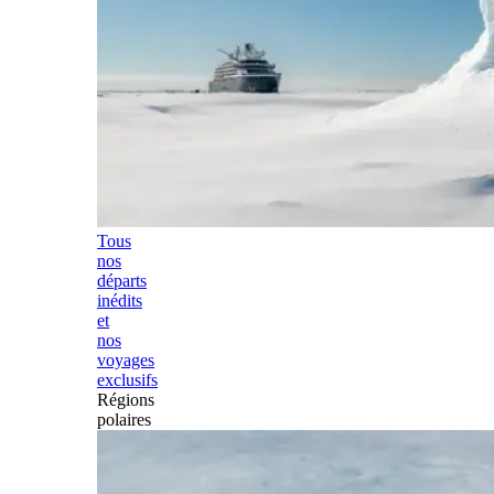
Tous
nos
départs
inédits
et
nos
voyages
exclusifs
Régions
polaires