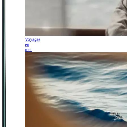
Voyages
en
mer