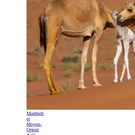
Maghreb
et
Moyen-
Orient