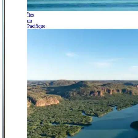
Îles
du
Pacifique