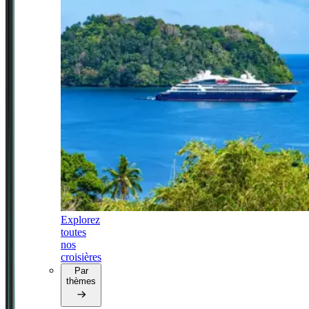
Explorez
toutes
nos
croisières
Par
thèmes