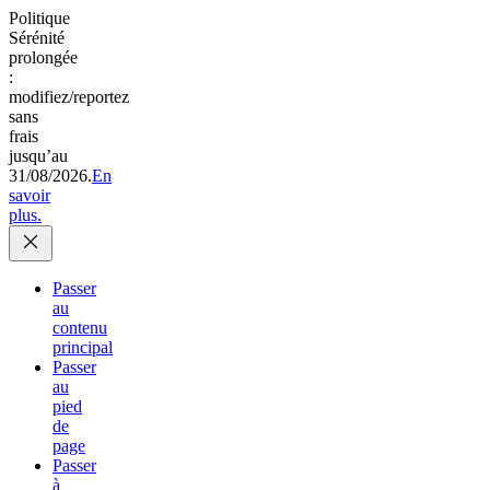
Politique
Sérénité
prolongée
:
modifiez/reportez
sans
frais
jusqu’au
31/08/2026.
En
savoir
plus.
Passer
au
contenu
principal
Passer
au
pied
de
page
Passer
à