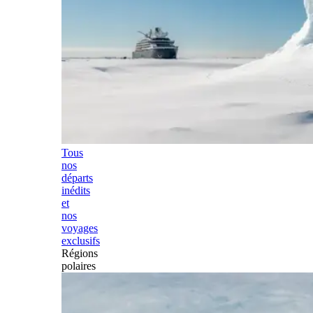
Tous
nos
départs
inédits
et
nos
voyages
exclusifs
Régions
polaires