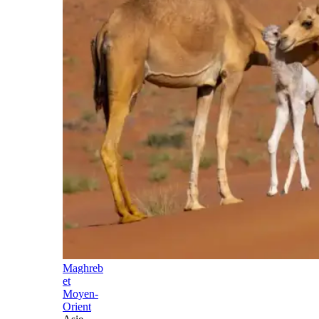
Maghreb
et
Moyen-
Orient