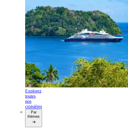
Explorez
toutes
nos
croisières
Par
thèmes