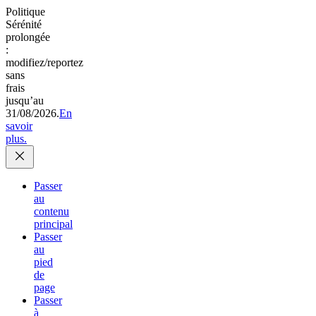
Politique
Sérénité
prolongée
:
modifiez/reportez
sans
frais
jusqu’au
31/08/2026.
En
savoir
plus.
Passer
au
contenu
principal
Passer
au
pied
de
page
Passer
à