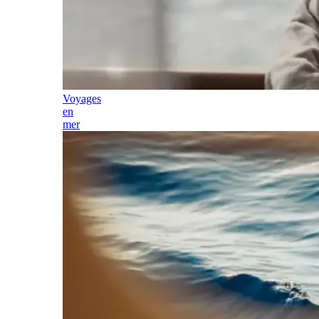
Voyages
en
mer