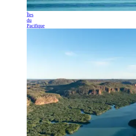
Îles
du
Pacifique