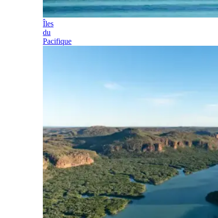
Îles
du
Pacifique