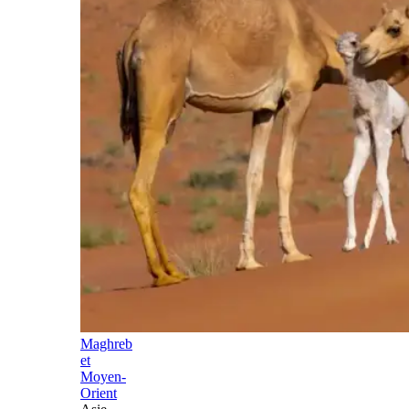
Maghreb
et
Moyen-
Orient