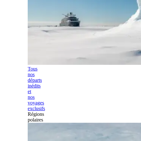
Tous
nos
départs
inédits
et
nos
voyages
exclusifs
Régions
polaires