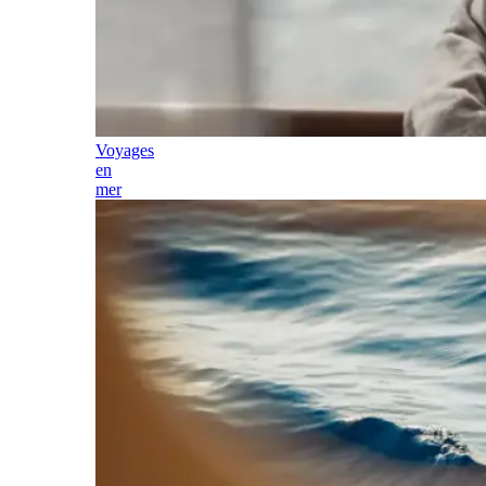
Voyages
en
mer