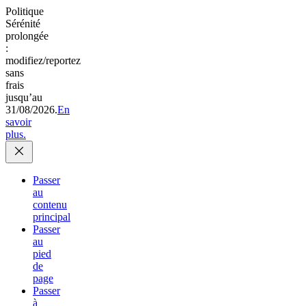
Politique
Sérénité
prolongée
:
modifiez/reportez
sans
frais
jusqu’au
31/08/2026.
En
savoir
plus.
Passer
au
contenu
principal
Passer
au
pied
de
page
Passer
à