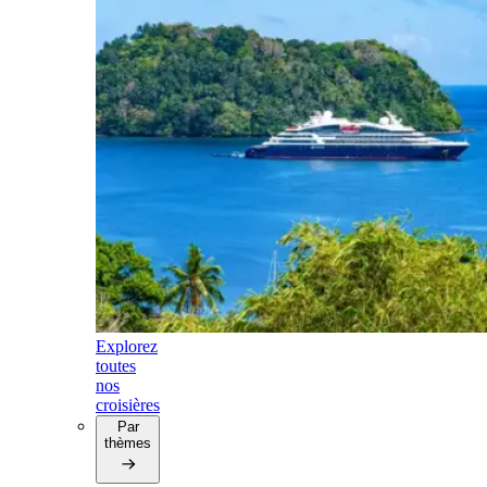
Explorez
toutes
nos
croisières
Par
thèmes