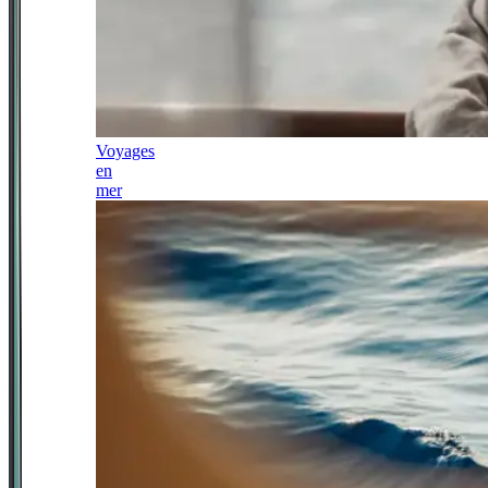
Voyages
en
mer