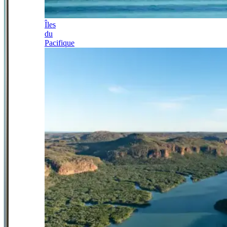
Îles
du
Pacifique