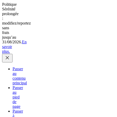
Politique
Sérénité
prolongée
:
modifiez/reportez
sans
frais
jusqu’au
31/08/2026.
En
savoir
plus.
Passer
au
contenu
principal
Passer
au
pied
de
page
Passer
à