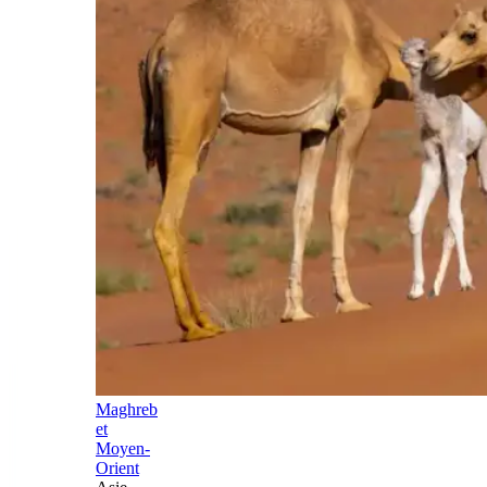
Maghreb
et
Moyen-
Orient