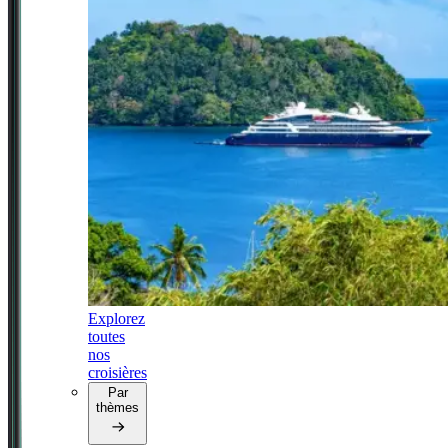
Explorez
toutes
nos
croisières
Par
thèmes