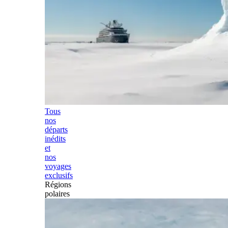
Tous
nos
départs
inédits
et
nos
voyages
exclusifs
Régions
polaires