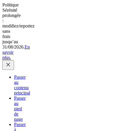
Politique
Sérénité
prolongée
:
modifiez/reportez
sans
frais
jusqu’au
31/08/2026.
En
savoir
plus.
Passer
au
contenu
principal
Passer
au
pied
de
page
Passer
à