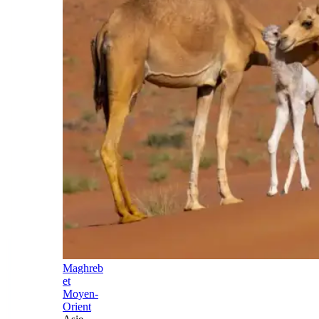
Maghreb
et
Moyen-
Orient