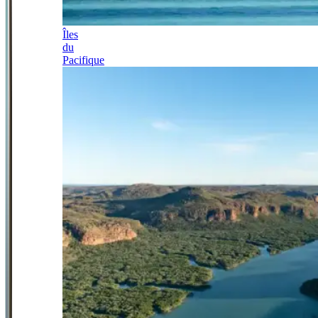
Îles
du
Pacifique