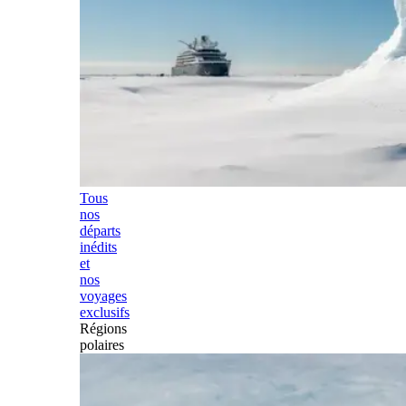
Tous
nos
départs
inédits
et
nos
voyages
exclusifs
Régions
polaires