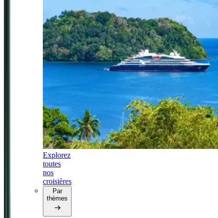
Explorez
toutes
nos
croisières
Par
thèmes