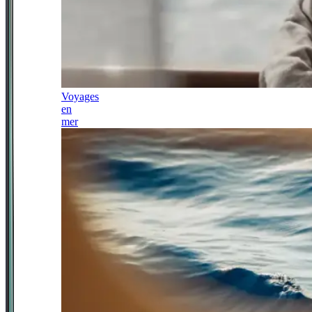
Voyages
en
mer