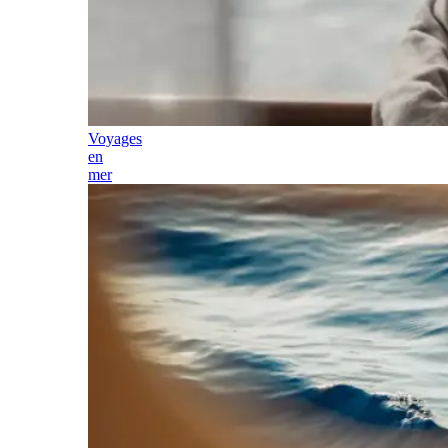
Voyages
en
mer