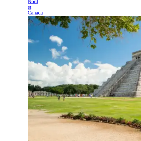
Nord
et
Canada