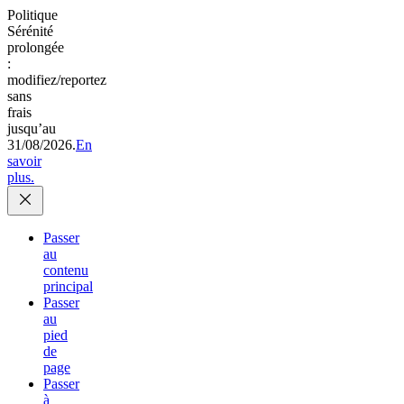
Politique
Sérénité
prolongée
:
modifiez/reportez
sans
frais
jusqu’au
31/08/2026.
En
savoir
plus.
Passer
au
contenu
principal
Passer
au
pied
de
page
Passer
à