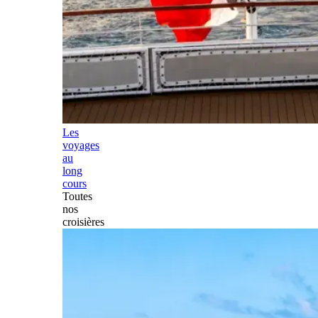
Les
voyages
au
long
cours
Toutes
nos
croisières