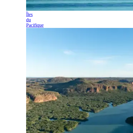
Îles
du
Pacifique