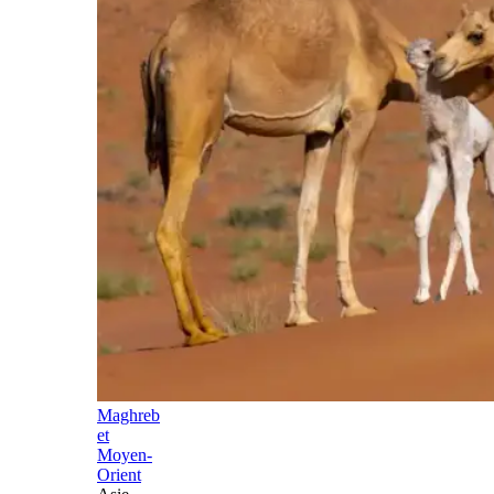
Maghreb
et
Moyen-
Orient