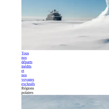
Tous
nos
départs
inédits
et
nos
voyages
exclusifs
Régions
polaires