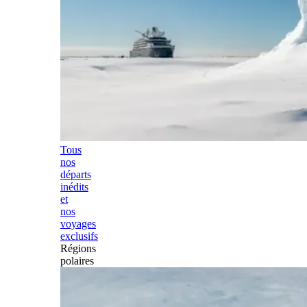
Tous
nos
départs
inédits
et
nos
voyages
exclusifs
Régions
polaires