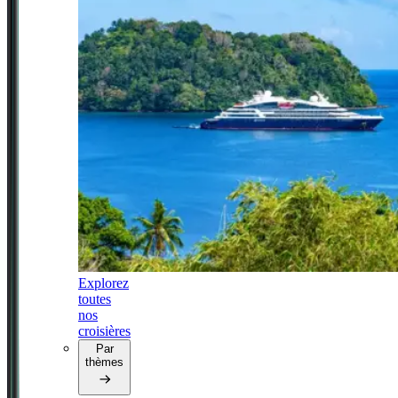
Explorez
toutes
nos
croisières
Par
thèmes