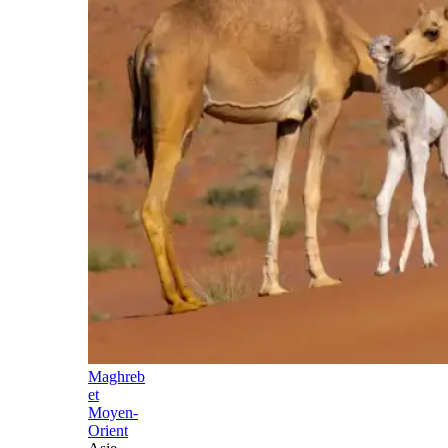
Maghreb
et
Moyen-
Orient