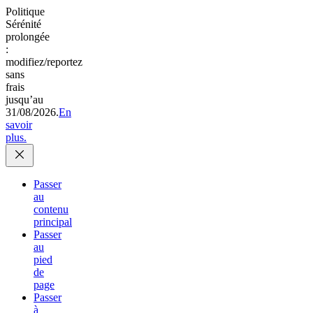
Politique
Sérénité
prolongée
:
modifiez/reportez
sans
frais
jusqu’au
31/08/2026.
En
savoir
plus.
Passer
au
contenu
principal
Passer
au
pied
de
page
Passer
à