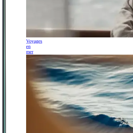
Voyages
en
mer