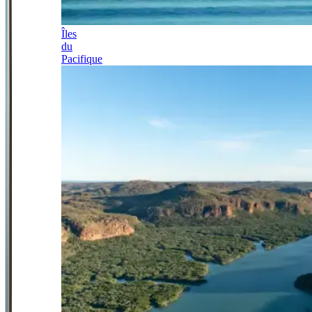
Îles
du
Pacifique