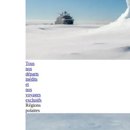
Tous
nos
départs
inédits
et
nos
voyages
exclusifs
Régions
polaires