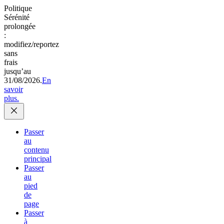
Politique
Sérénité
prolongée
:
modifiez/reportez
sans
frais
jusqu’au
31/08/2026.
En
savoir
plus.
Passer
au
contenu
principal
Passer
au
pied
de
page
Passer
à