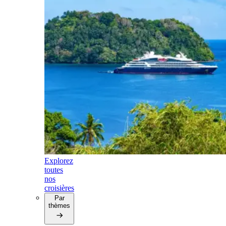
Explorez
toutes
nos
croisières
Par
thèmes