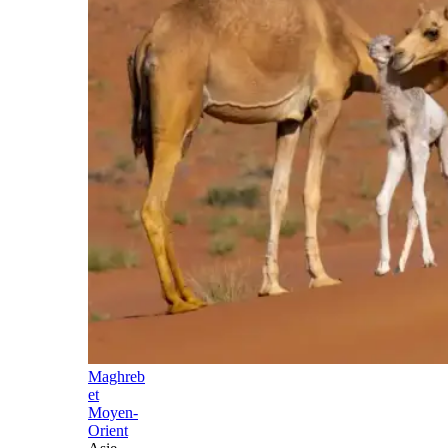
Maghreb
et
Moyen-
Orient