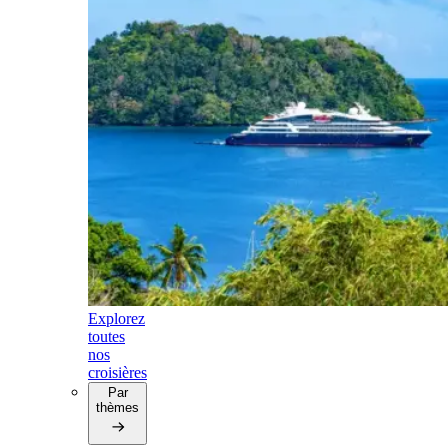
Explorez
toutes
nos
croisières
Par
thèmes