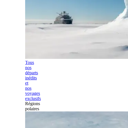
Tous
nos
départs
inédits
et
nos
voyages
exclusifs
Régions
polaires