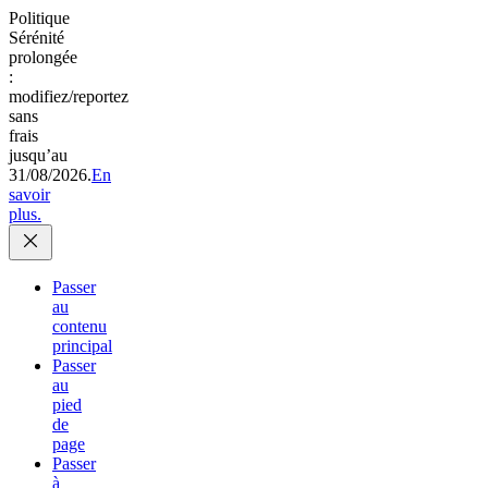
Politique
Sérénité
prolongée
:
modifiez/reportez
sans
frais
jusqu’au
31/08/2026.
En
savoir
plus.
Passer
au
contenu
principal
Passer
au
pied
de
page
Passer
à