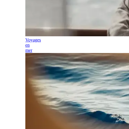
Voyages
en
mer