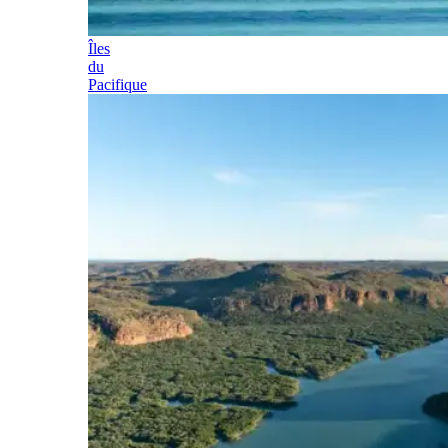
Îles
du
Pacifique