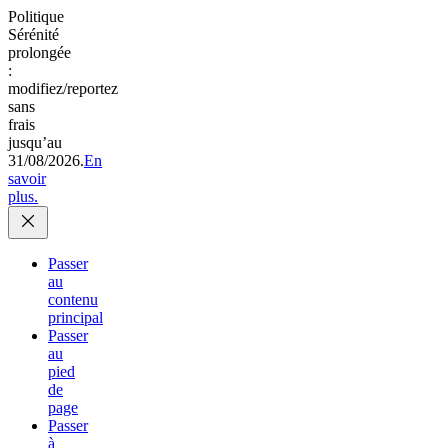
Politique
Sérénité
prolongée
:
modifiez/reportez
sans
frais
jusqu’au
31/08/2026.
En
savoir
plus.
Passer
au
contenu
principal
Passer
au
pied
de
page
Passer
à