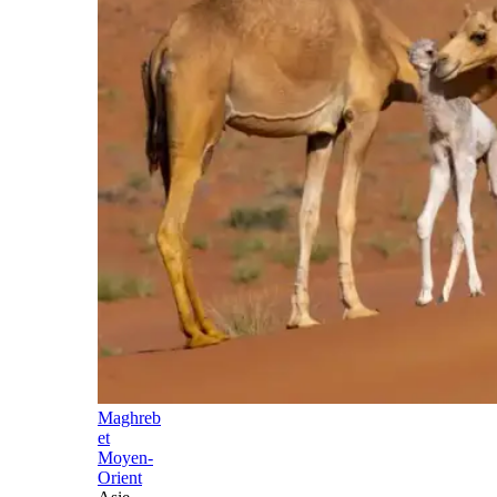
Maghreb
et
Moyen-
Orient