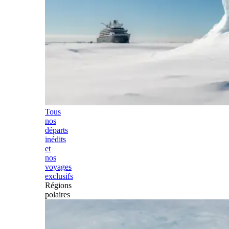
Tous
nos
départs
inédits
et
nos
voyages
exclusifs
Régions
polaires