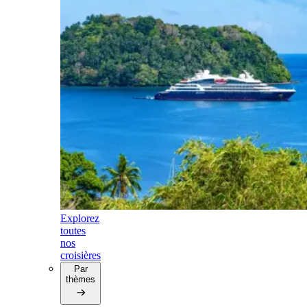
Explorez
toutes
nos
croisières
Par
thèmes