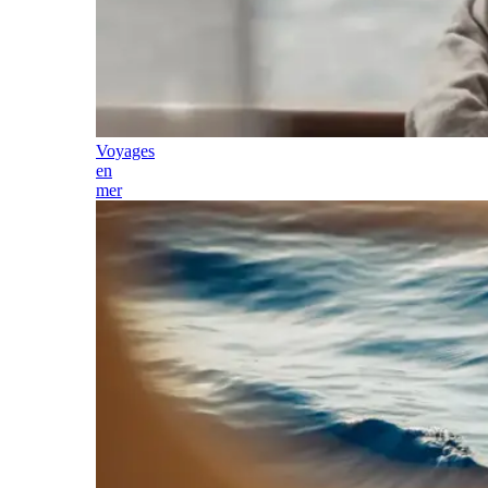
Voyages
en
mer