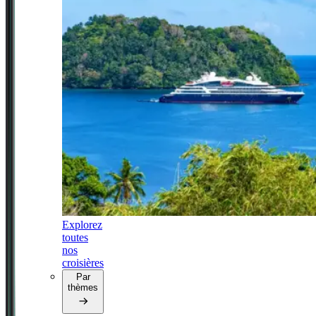
Explorez
toutes
nos
croisières
Par
thèmes