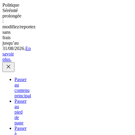
Politique
Sérénité
prolongée
:
modifiez/reportez
sans
frais
jusqu’au
31/08/2026.
En
savoir
plus.
Passer
au
contenu
principal
Passer
au
pied
de
page
Passer
à