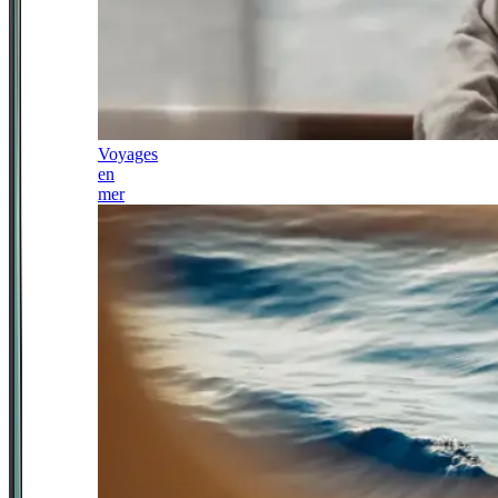
Voyages
en
mer