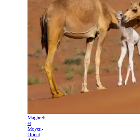
Maghreb
et
Moyen-
Orient