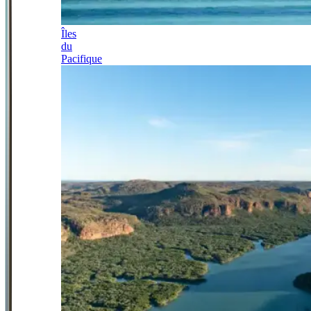
Îles
du
Pacifique