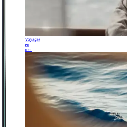
Voyages
en
mer