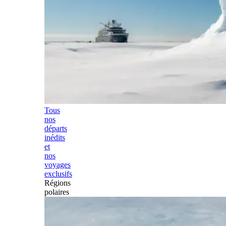
Tous
nos
départs
inédits
et
nos
voyages
exclusifs
Régions
polaires