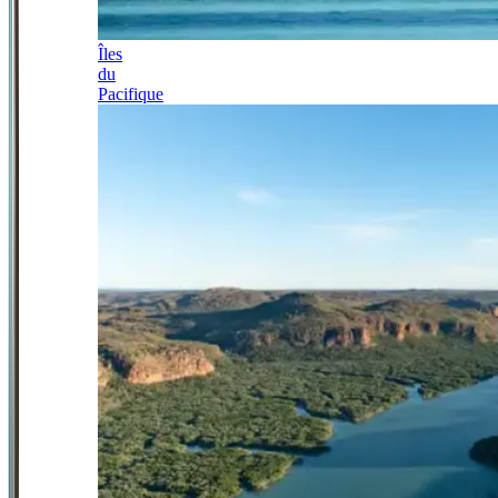
Îles
du
Pacifique