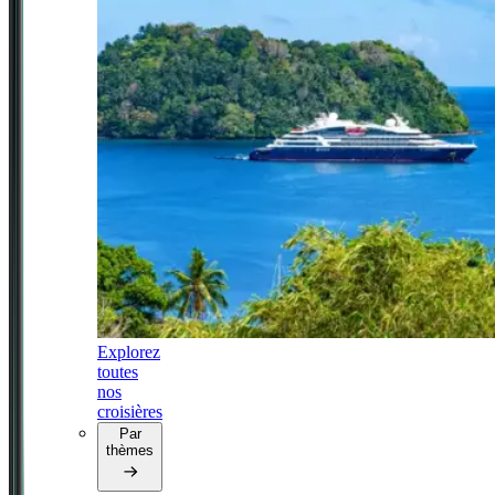
Explorez
toutes
nos
croisières
Par
thèmes