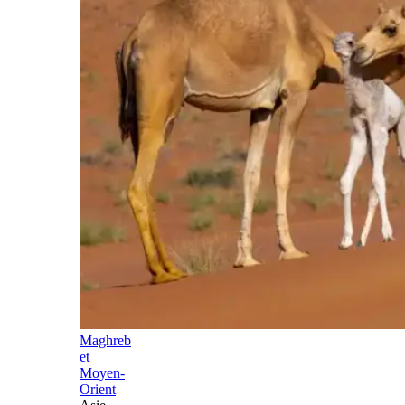
Maghreb
et
Moyen-
Orient