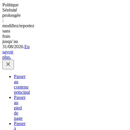
Politique
Sérénité
prolongée
:
modifiez/reportez
sans
frais
jusqu’au
31/08/2026.
En
savoir
plus.
Passer
au
contenu
principal
Passer
au
pied
de
page
Passer
à