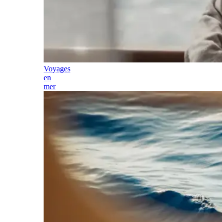
Voyages
en
mer