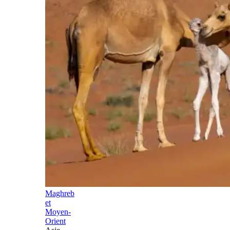
Maghreb
et
Moyen-
Orient