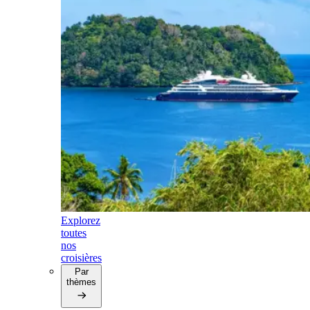
Explorez
toutes
nos
croisières
Par
thèmes