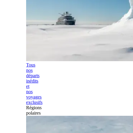
Tous
nos
départs
inédits
et
nos
voyages
exclusifs
Régions
polaires