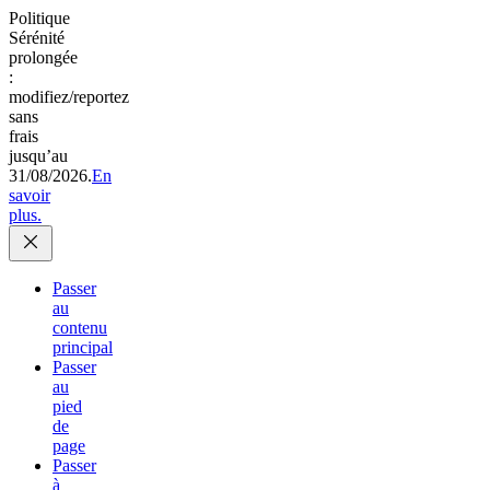
Politique
Sérénité
prolongée
:
modifiez/reportez
sans
frais
jusqu’au
31/08/2026.
En
savoir
plus.
Passer
au
contenu
principal
Passer
au
pied
de
page
Passer
à