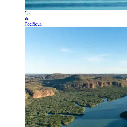
Îles
du
Pacifique