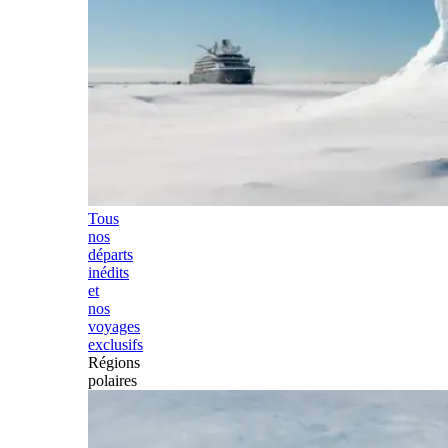
Tous
nos
départs
inédits
et
nos
voyages
exclusifs
Régions
polaires