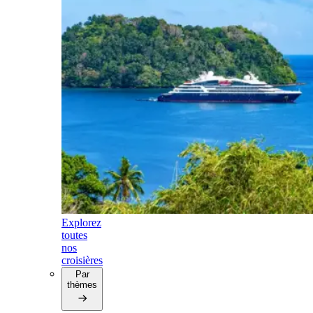
Explorez
toutes
nos
croisières
Par
thèmes