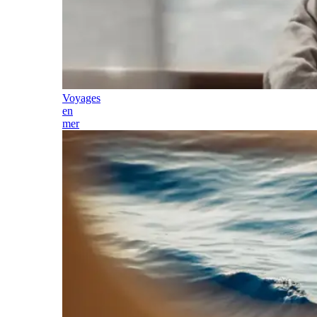
Voyages
en
mer