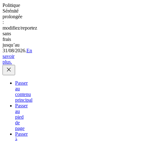
Politique
Sérénité
prolongée
:
modifiez/reportez
sans
frais
jusqu’au
31/08/2026.
En
savoir
plus.
Passer
au
contenu
principal
Passer
au
pied
de
page
Passer
à