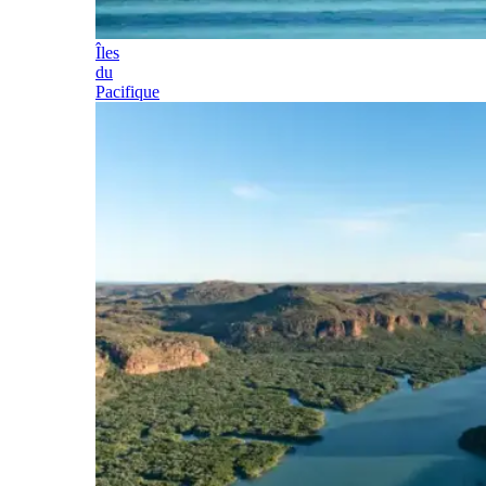
Îles
du
Pacifique