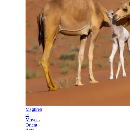
Maghreb
et
Moyen-
Orient