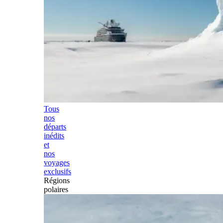
Tous
nos
départs
inédits
et
nos
voyages
exclusifs
Régions
polaires