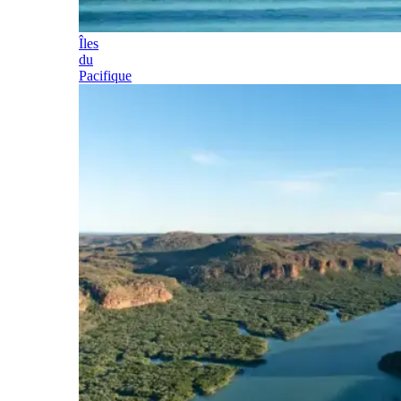
Îles
du
Pacifique