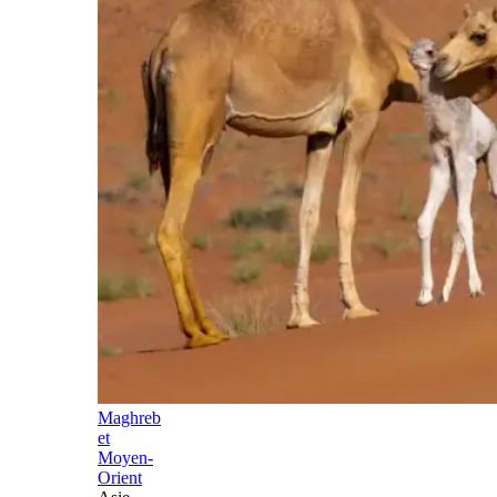
Maghreb
et
Moyen-
Orient