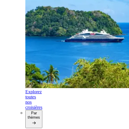
Explorez
toutes
nos
croisières
Par
thèmes