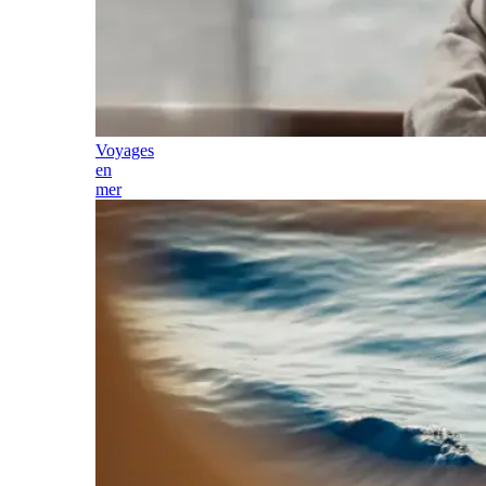
Voyages
en
mer