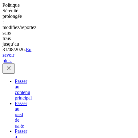
Politique
Sérénité
prolongée
:
modifiez/reportez
sans
frais
jusqu’au
31/08/2026.
En
savoir
plus.
Passer
au
contenu
principal
Passer
au
pied
de
page
Passer
à