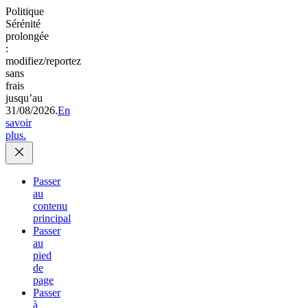
Politique
Sérénité
prolongée
:
modifiez/reportez
sans
frais
jusqu’au
31/08/2026.
En
savoir
plus.
Passer
au
contenu
principal
Passer
au
pied
de
page
Passer
à