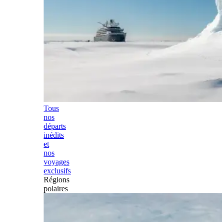
Tous
nos
départs
inédits
et
nos
voyages
exclusifs
Régions
polaires