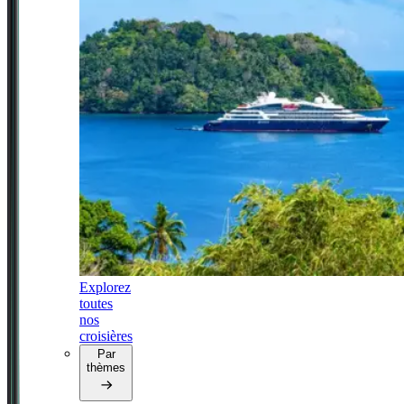
Explorez
toutes
nos
croisières
Par
thèmes