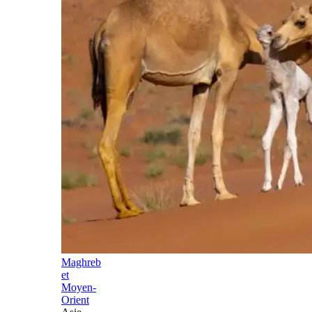
Maghreb
et
Moyen-
Orient