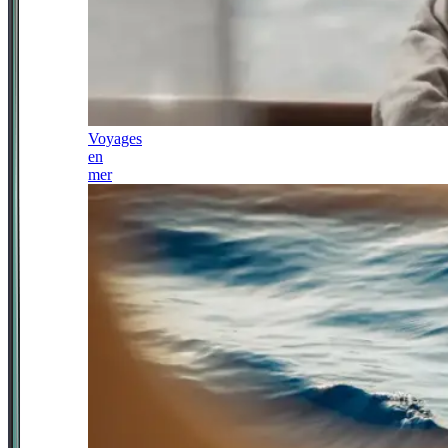
Voyages
en
mer