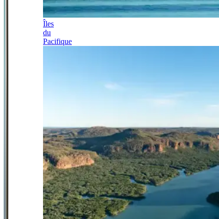
Îles
du
Pacifique