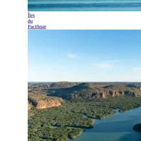
Îles
du
Pacifique