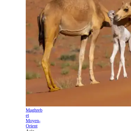
Maghreb
et
Moyen-
Orient