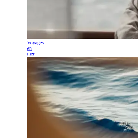
Voyages
en
mer