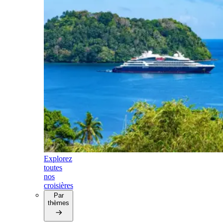
Explorez
toutes
nos
croisières
Par
thèmes