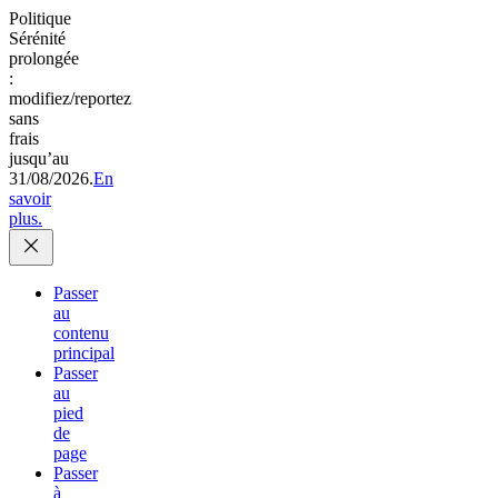
Politique
Sérénité
prolongée
:
modifiez/reportez
sans
frais
jusqu’au
31/08/2026.
En
savoir
plus.
Passer
au
contenu
principal
Passer
au
pied
de
page
Passer
à