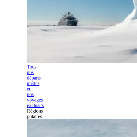
Tous
nos
départs
inédits
et
nos
voyages
exclusifs
Régions
polaires