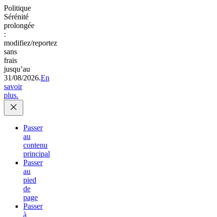
Politique
Sérénité
prolongée
:
modifiez/reportez
sans
frais
jusqu’au
31/08/2026.
En
savoir
plus.
Passer
au
contenu
principal
Passer
au
pied
de
page
Passer
à