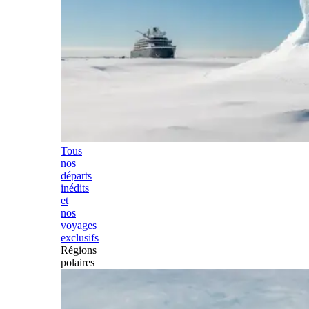
Tous
nos
départs
inédits
et
nos
voyages
exclusifs
Régions
polaires