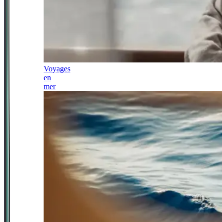
Voyages
en
mer