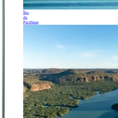
Îles
du
Pacifique