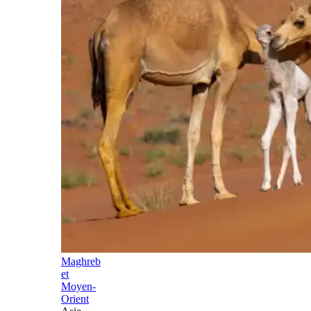
Maghreb
et
Moyen-
Orient