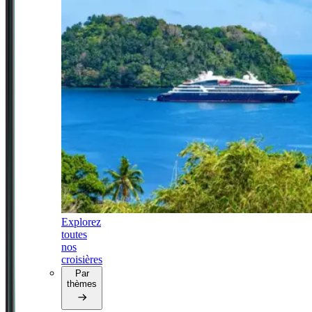
Explorez
toutes
nos
croisières
Par
thèmes