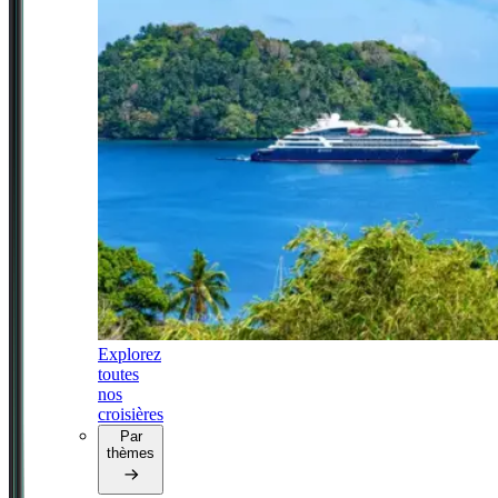
Explorez
toutes
nos
croisières
Par
thèmes