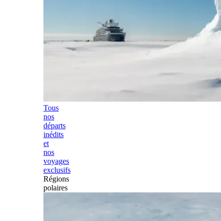
Tous
nos
départs
inédits
et
nos
voyages
exclusifs
Régions
polaires