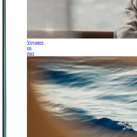
Voyages
en
mer