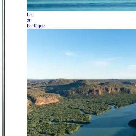
Îles
du
Pacifique