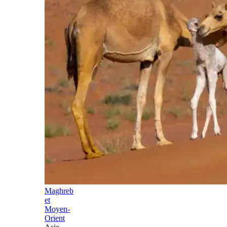
Maghreb
et
Moyen-
Orient