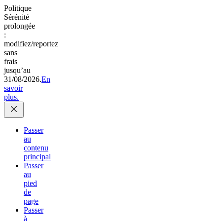
Politique
Sérénité
prolongée
:
modifiez/reportez
sans
frais
jusqu’au
31/08/2026.
En
savoir
plus.
Passer
au
contenu
principal
Passer
au
pied
de
page
Passer
à