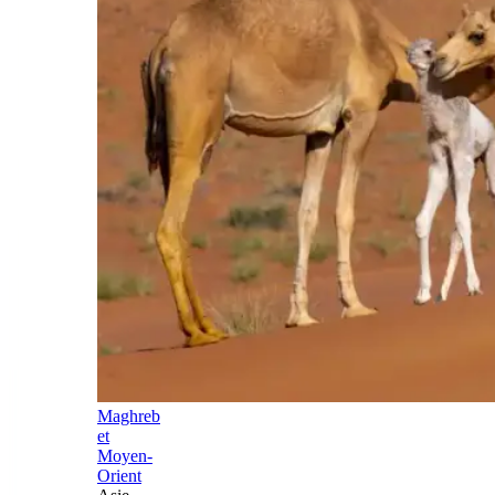
Maghreb
et
Moyen-
Orient