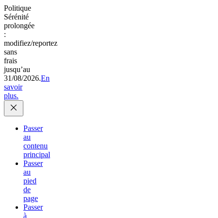
Politique
Sérénité
prolongée
:
modifiez/reportez
sans
frais
jusqu’au
31/08/2026.
En
savoir
plus.
Passer
au
contenu
principal
Passer
au
pied
de
page
Passer
à