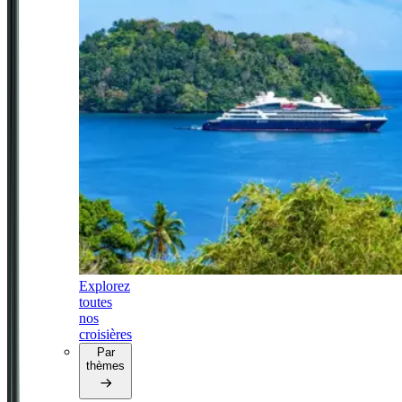
Explorez
toutes
nos
croisières
Par
thèmes