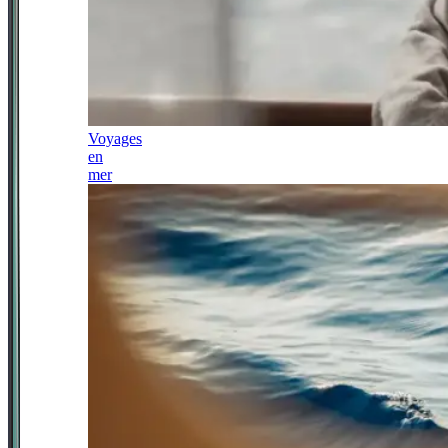
Voyages
en
mer