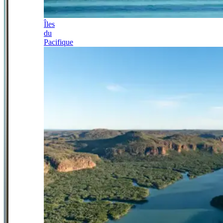
Îles
du
Pacifique