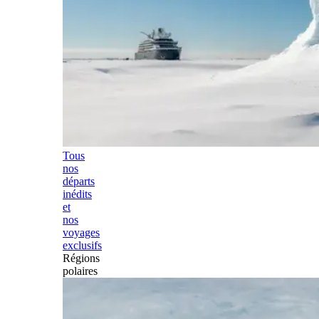
Tous
nos
départs
inédits
et
nos
voyages
exclusifs
Régions
polaires