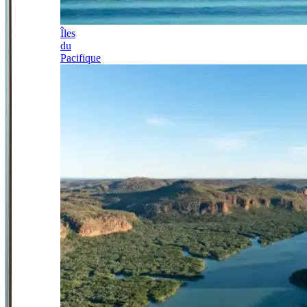
Îles
du
Pacifique