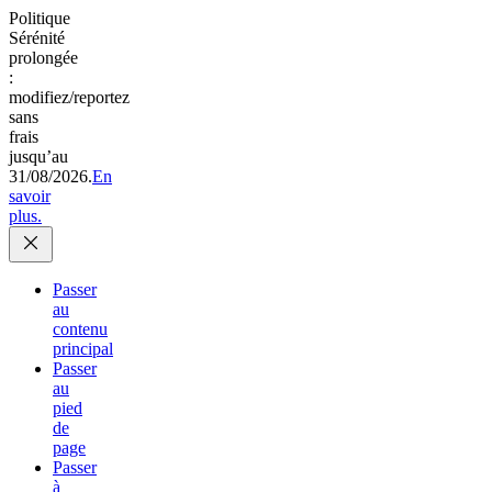
Politique
Sérénité
prolongée
:
modifiez/reportez
sans
frais
jusqu’au
31/08/2026.
En
savoir
plus.
Passer
au
contenu
principal
Passer
au
pied
de
page
Passer
à