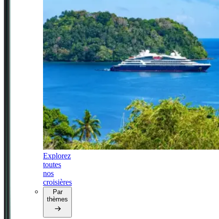
Explorez
toutes
nos
croisières
Par
thèmes