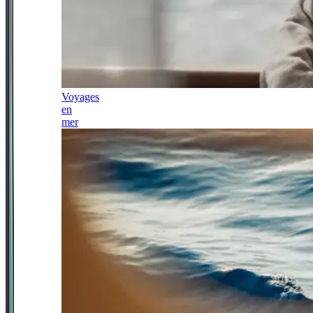
Voyages
en
mer