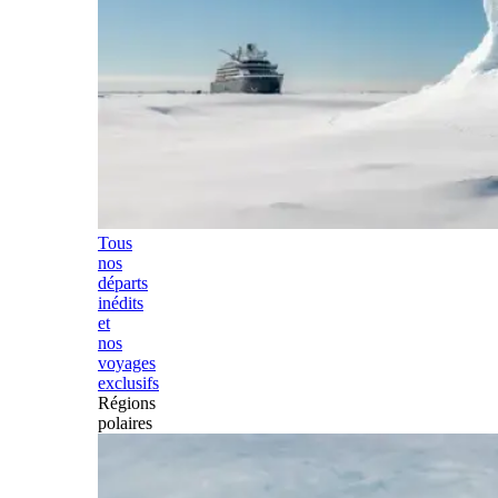
Tous
nos
départs
inédits
et
nos
voyages
exclusifs
Régions
polaires