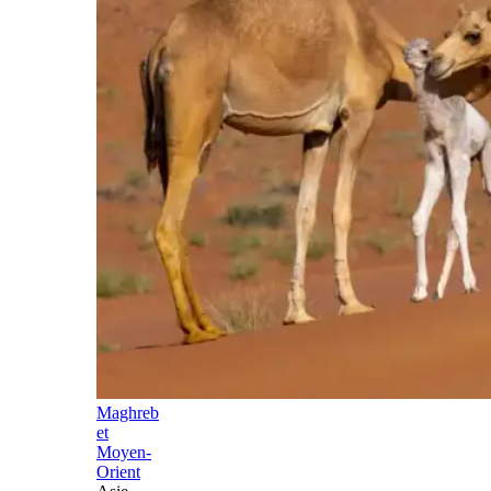
Maghreb
et
Moyen-
Orient