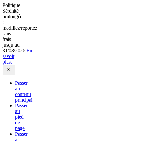
Politique
Sérénité
prolongée
:
modifiez/reportez
sans
frais
jusqu’au
31/08/2026.
En
savoir
plus.
Passer
au
contenu
principal
Passer
au
pied
de
page
Passer
à