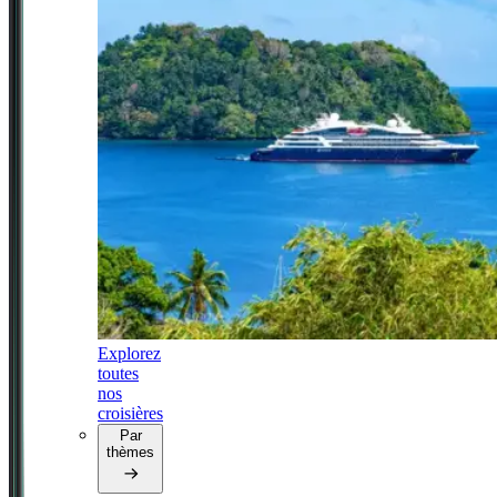
Explorez
toutes
nos
croisières
Par
thèmes