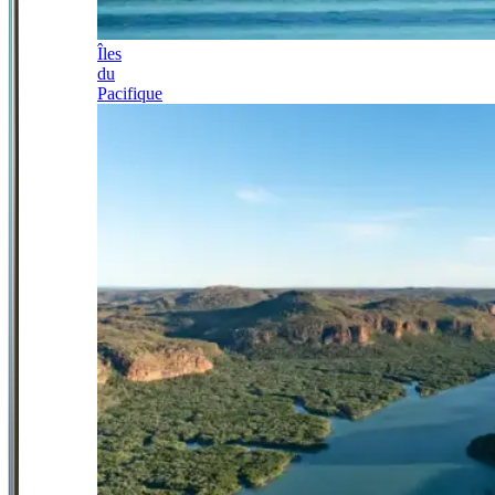
Îles
du
Pacifique