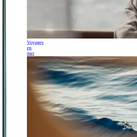
Voyages
en
mer