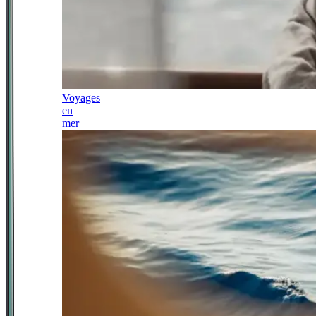
Voyages
en
mer