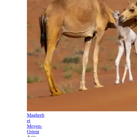
Maghreb
et
Moyen-
Orient