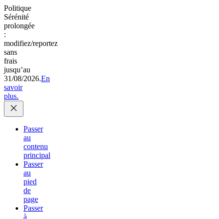
Politique
Sérénité
prolongée
:
modifiez/reportez
sans
frais
jusqu’au
31/08/2026.
En
savoir
plus.
Passer
au
contenu
principal
Passer
au
pied
de
page
Passer
à