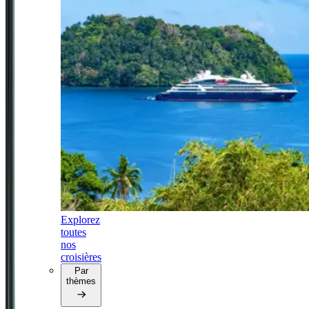
Explorez
toutes
nos
croisières
Par
thèmes