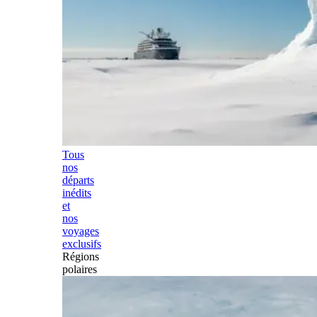
Tous
nos
départs
inédits
et
nos
voyages
exclusifs
Régions
polaires