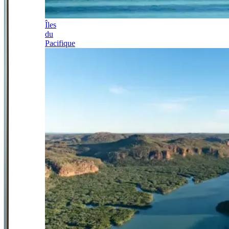
Îles
du
Pacifique