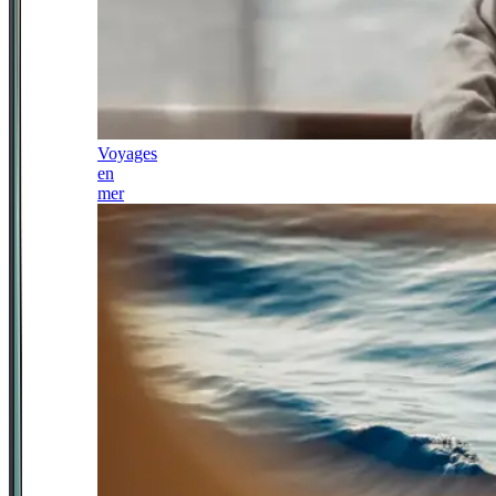
Voyages
en
mer