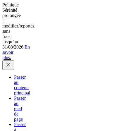
Politique
Sérénité
prolongée
:
modifiez/reportez
sans
frais
jusqu’au
31/08/2026.
En
savoir
plus.
Passer
au
contenu
principal
Passer
au
pied
de
page
Passer
à