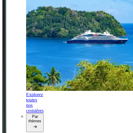
Explorez
toutes
nos
croisières
Par
thèmes