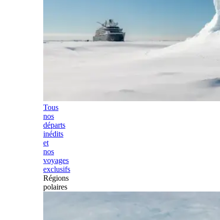
Tous
nos
départs
inédits
et
nos
voyages
exclusifs
Régions
polaires