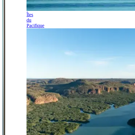
Îles
du
Pacifique