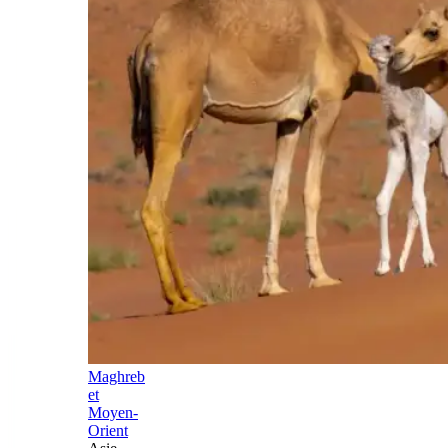
Maghreb
et
Moyen-
Orient