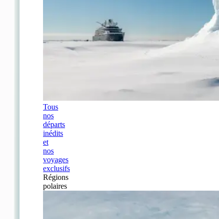
Tous
nos
départs
inédits
et
nos
voyages
exclusifs
Régions
polaires