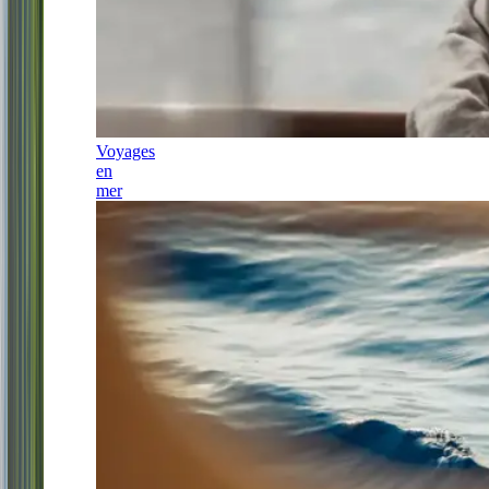
Voyages
en
mer