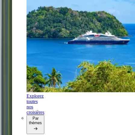
Explorez
toutes
nos
croisières
Par
thèmes