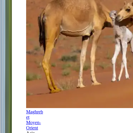
Maghreb
et
Moyen-
Orient