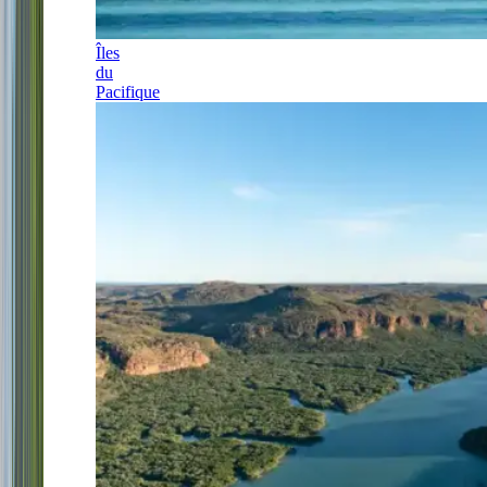
Îles
du
Pacifique