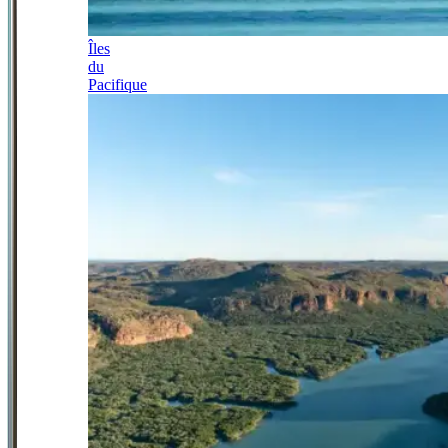
Îles
du
Pacifique