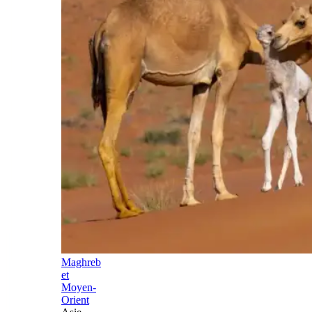
Maghreb
et
Moyen-
Orient