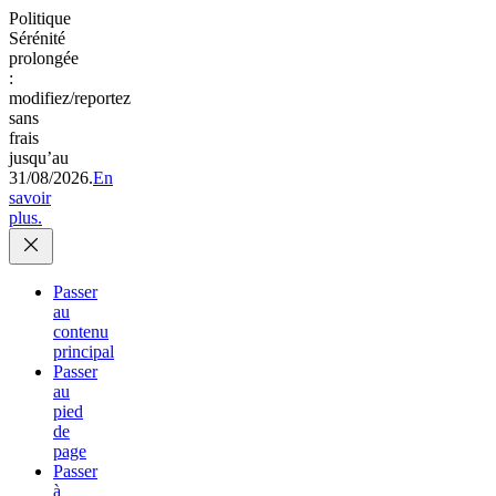
Politique
Sérénité
prolongée
:
modifiez/reportez
sans
frais
jusqu’au
31/08/2026.
En
savoir
plus.
Passer
au
contenu
principal
Passer
au
pied
de
page
Passer
à