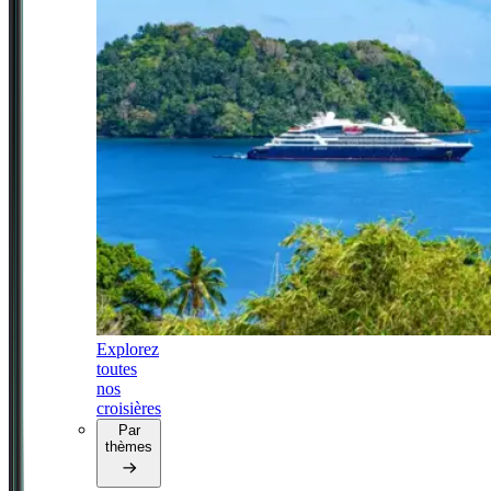
Explorez
toutes
nos
croisières
Par
thèmes