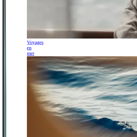
Voyages
en
mer