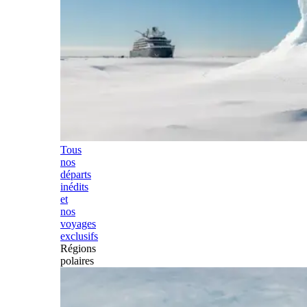
Tous
nos
départs
inédits
et
nos
voyages
exclusifs
Régions
polaires