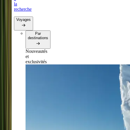
la
recherche
Voyages
Par
destinations
Nouveautés
et
exclusivités