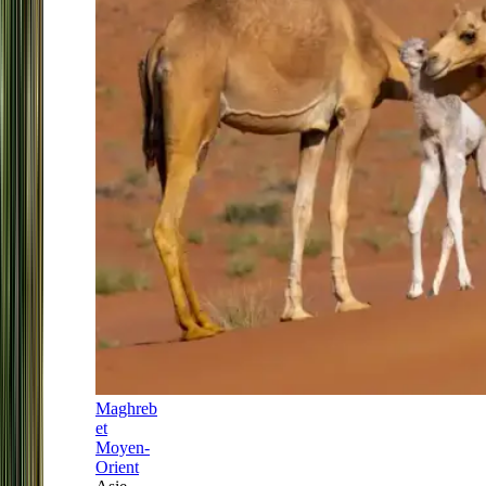
Maghreb
et
Moyen-
Orient