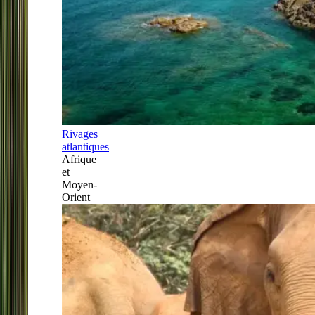
Rivages
atlantiques
Afrique
et
Moyen-
Orient