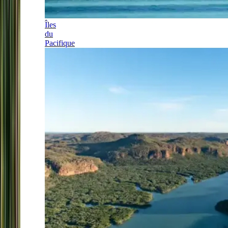
Îles
du
Pacifique