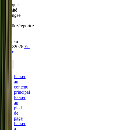
Politique
Sérénité
prolongée
:
modifiez/reportez
sans
frais
jusqu’au
31/08/2026.
En
savoir
plus.
Passer
au
contenu
principal
Passer
au
pied
de
page
Passer
à