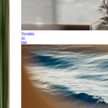
Voyages
en
mer