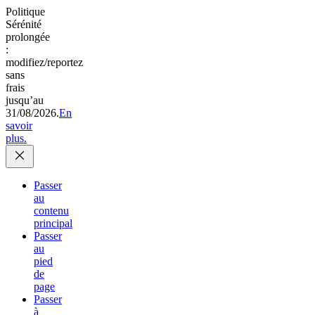
Politique
Sérénité
prolongée
:
modifiez/reportez
sans
frais
jusqu’au
31/08/2026.
En
savoir
plus.
Passer
au
contenu
principal
Passer
au
pied
de
page
Passer
à