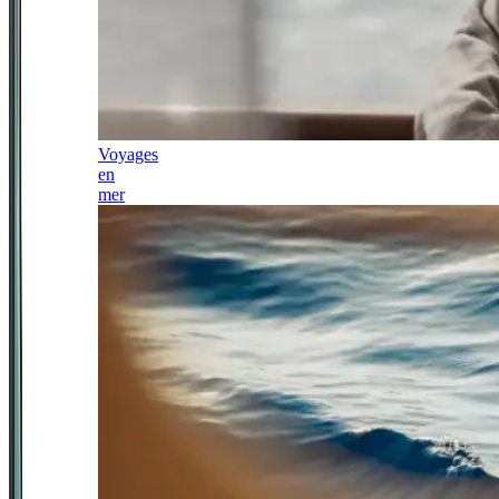
Voyages
en
mer