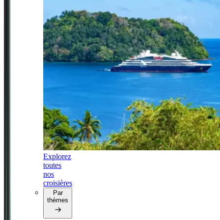
Explorez
toutes
nos
croisières
Par
thèmes