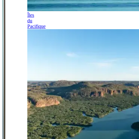
Îles
du
Pacifique