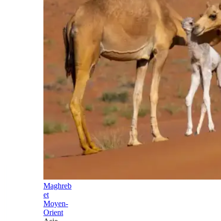
Maghreb
et
Moyen-
Orient