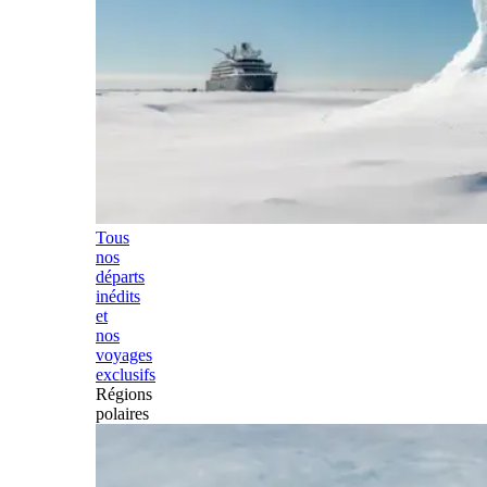
Tous
nos
départs
inédits
et
nos
voyages
exclusifs
Régions
polaires