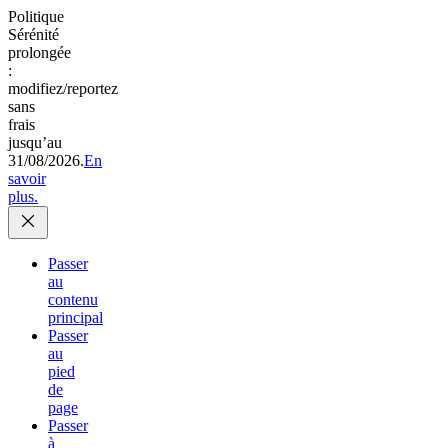
Politique
Sérénité
prolongée
:
modifiez/reportez
sans
frais
jusqu’au
31/08/2026.
En
savoir
plus.
Passer
au
contenu
principal
Passer
au
pied
de
page
Passer
à