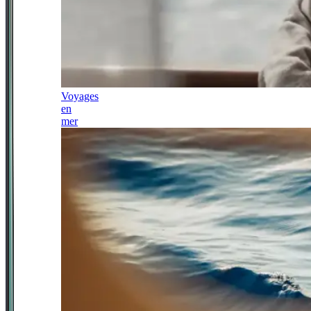
Voyages
en
mer