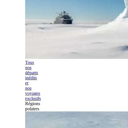
Tous
nos
départs
inédits
et
nos
voyages
exclusifs
Régions
polaires