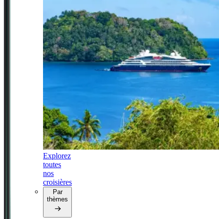
Explorez
toutes
nos
croisières
Par
thèmes