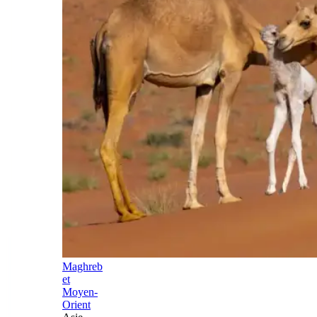
Maghreb
et
Moyen-
Orient