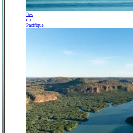
Îles
du
Pacifique