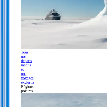
Tous
nos
départs
inédits
et
nos
voyages
exclusifs
Régions
polaires