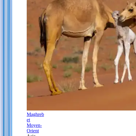
Maghreb
et
Moyen-
Orient