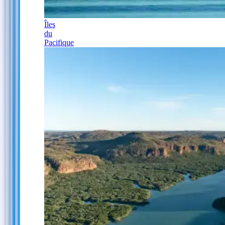
Îles
du
Pacifique