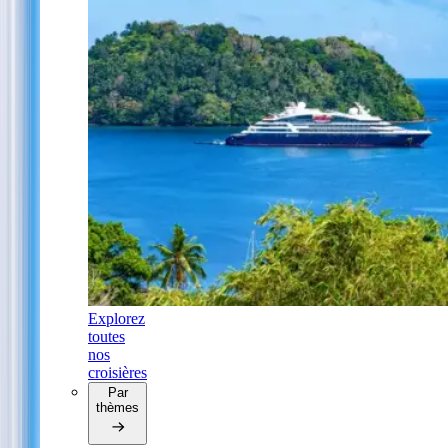
Explorez
toutes
nos
croisières
Par
thèmes