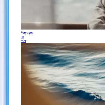
Voyages
en
mer