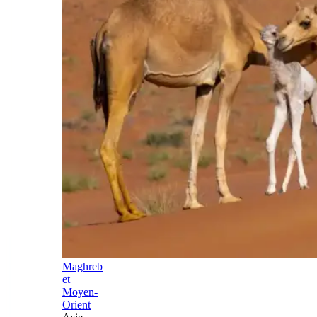
Maghreb
et
Moyen-
Orient