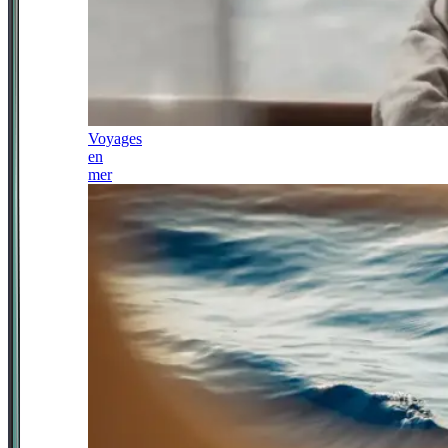
Voyages
en
mer