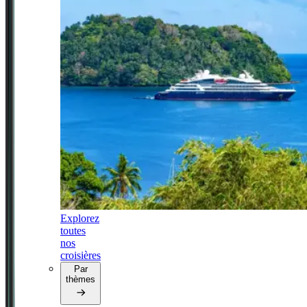
Explorez
toutes
nos
croisières
Par
thèmes