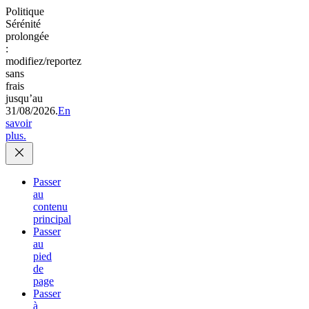
Politique
Sérénité
prolongée
:
modifiez/reportez
sans
frais
jusqu’au
31/08/2026.
En
savoir
plus.
Passer
au
contenu
principal
Passer
au
pied
de
page
Passer
à