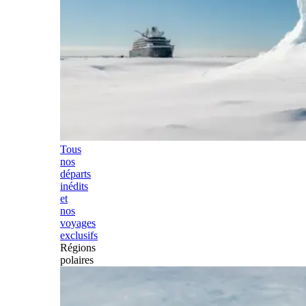
Tous
nos
départs
inédits
et
nos
voyages
exclusifs
Régions
polaires