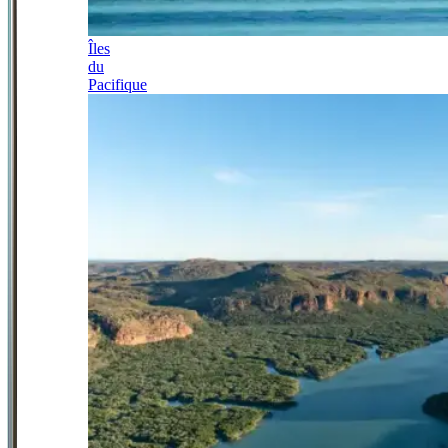
Îles
du
Pacifique