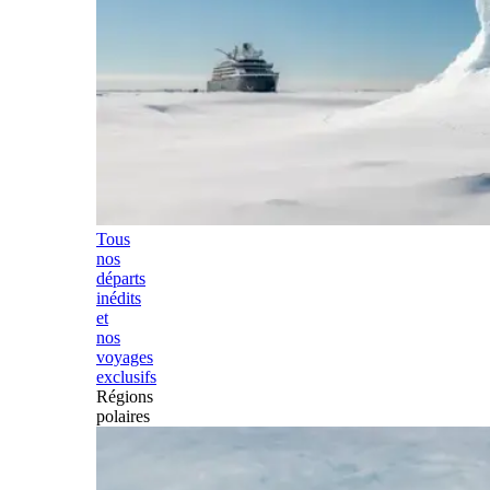
Tous
nos
départs
inédits
et
nos
voyages
exclusifs
Régions
polaires