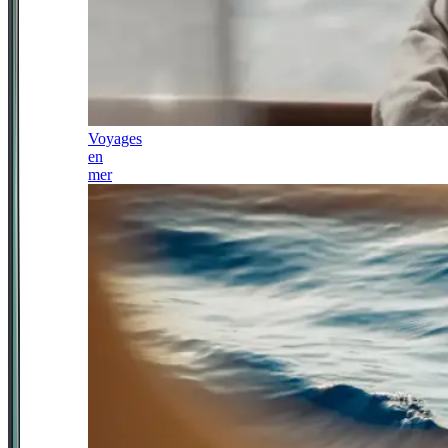
Voyages
en
mer