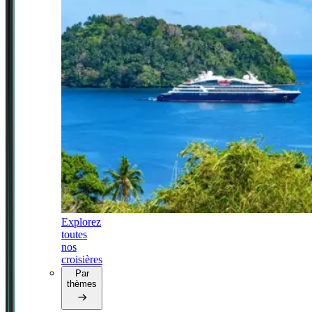
Explorez
toutes
nos
croisières
Par
thèmes