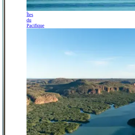
Îles
du
Pacifique