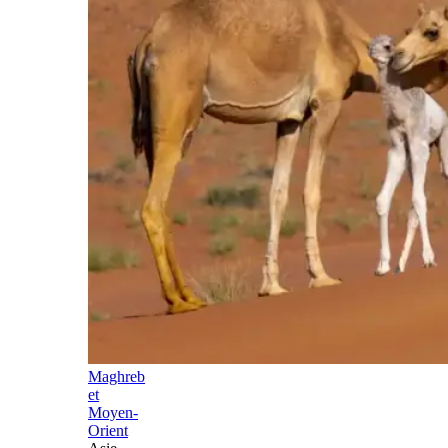
Maghreb
et
Moyen-
Orient