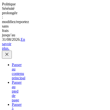
Politique
Sérénité
prolongée
:
modifiez/reportez
sans
frais
jusqu’au
31/08/2026.
En
savoir
plus.
Passer
au
contenu
principal
Passer
au
pied
de
page
Passer
à