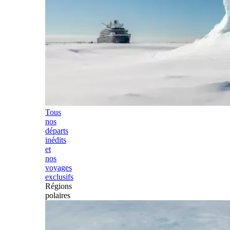
Tous
nos
départs
inédits
et
nos
voyages
exclusifs
Régions
polaires