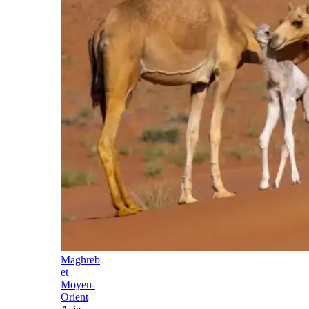
Maghreb
et
Moyen-
Orient