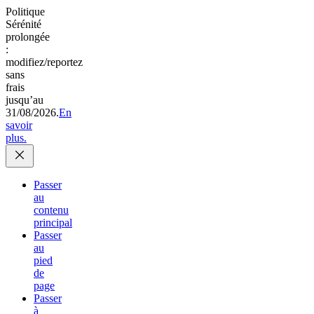
Politique
Sérénité
prolongée
:
modifiez/reportez
sans
frais
jusqu’au
31/08/2026.
En
savoir
plus.
Passer
au
contenu
principal
Passer
au
pied
de
page
Passer
à