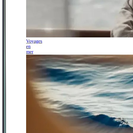
Voyages
en
mer