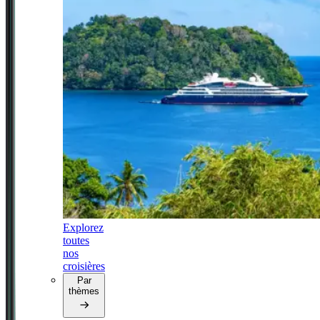
Explorez
toutes
nos
croisières
Par
thèmes