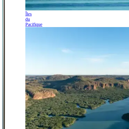
Îles
du
Pacifique