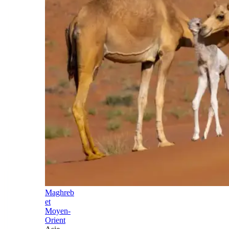
Maghreb
et
Moyen-
Orient