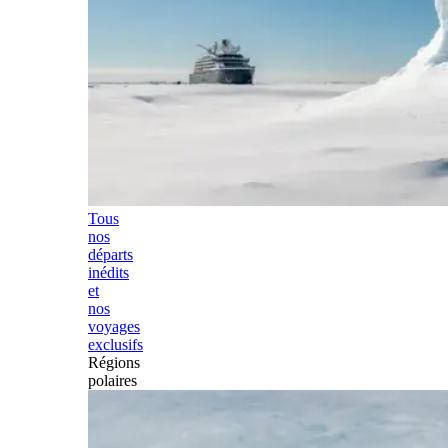
Tous
nos
départs
inédits
et
nos
voyages
exclusifs
Régions
polaires