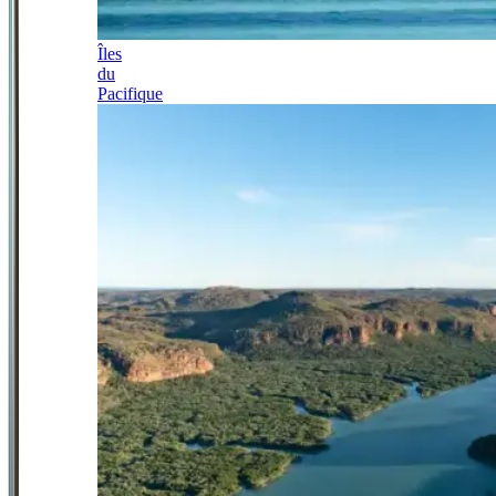
Îles
du
Pacifique