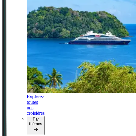
Explorez
toutes
nos
croisières
Par
thèmes