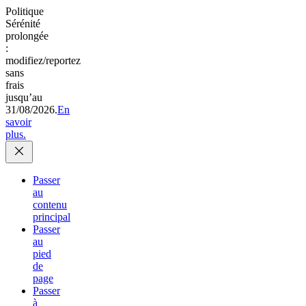
Politique
Sérénité
prolongée
:
modifiez/reportez
sans
frais
jusqu’au
31/08/2026.
En
savoir
plus.
Passer
au
contenu
principal
Passer
au
pied
de
page
Passer
à