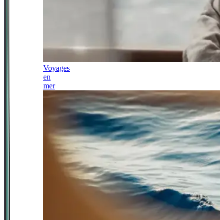
Voyages
en
mer