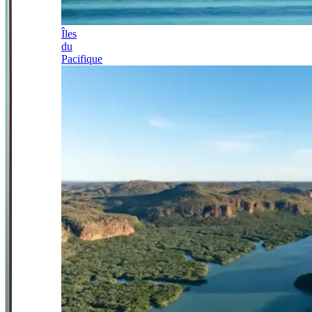
Îles
du
Pacifique