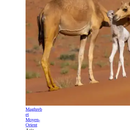
Maghreb
et
Moyen-
Orient