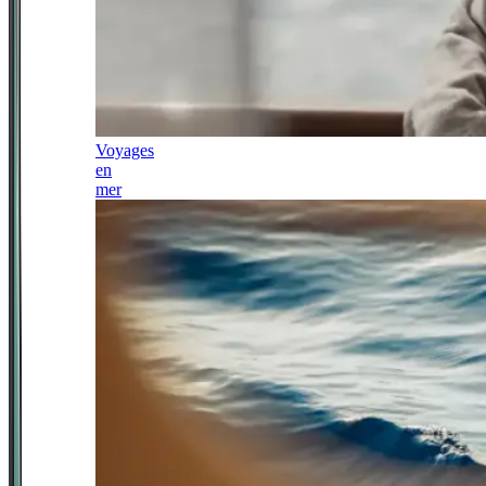
Voyages
en
mer