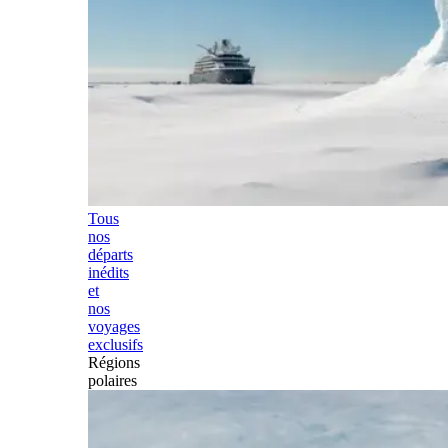
Tous
nos
départs
inédits
et
nos
voyages
exclusifs
Régions
polaires