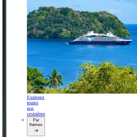
Explorez
toutes
nos
croisières
Par
thèmes