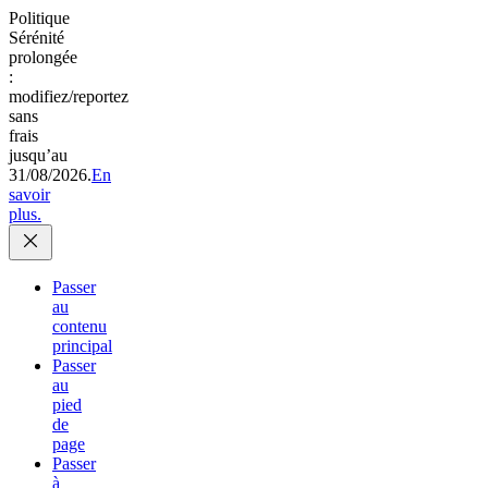
Politique
Sérénité
prolongée
:
modifiez/reportez
sans
frais
jusqu’au
31/08/2026.
En
savoir
plus.
Passer
au
contenu
principal
Passer
au
pied
de
page
Passer
à