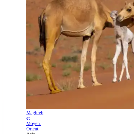
Maghreb
et
Moyen-
Orient