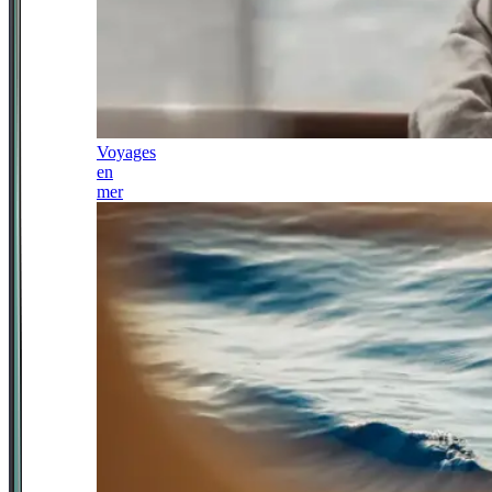
Voyages
en
mer