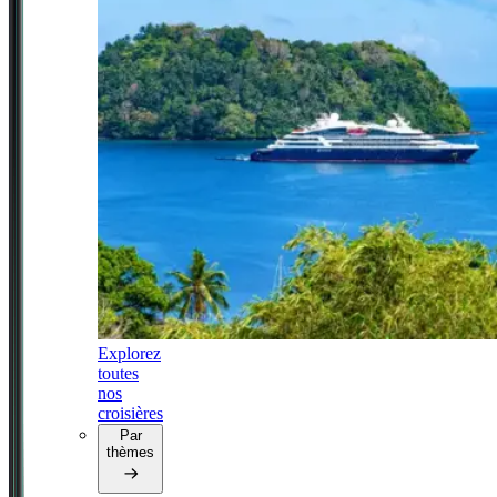
Explorez
toutes
nos
croisières
Par
thèmes