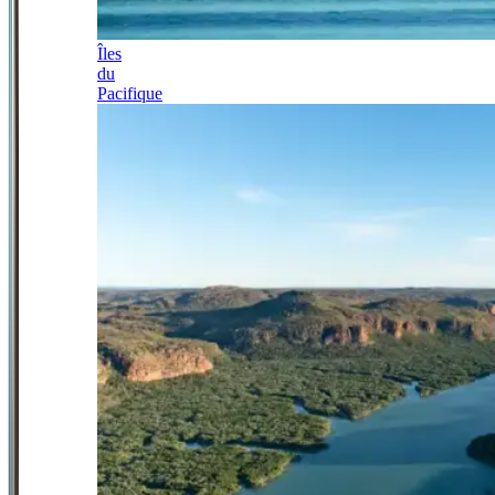
Îles
du
Pacifique