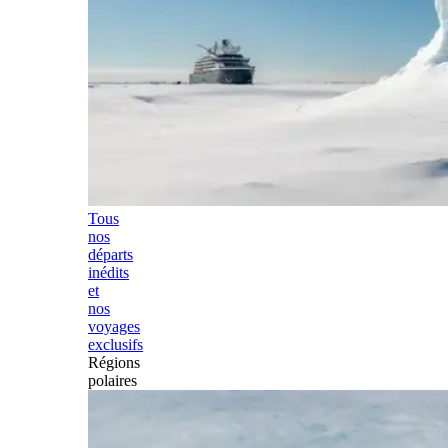
Tous
nos
départs
inédits
et
nos
voyages
exclusifs
Régions
polaires