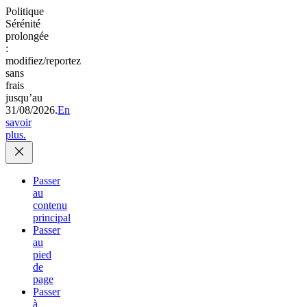
Politique
Sérénité
prolongée
:
modifiez/reportez
sans
frais
jusqu’au
31/08/2026.
En
savoir
plus.
Passer
au
contenu
principal
Passer
au
pied
de
page
Passer
à