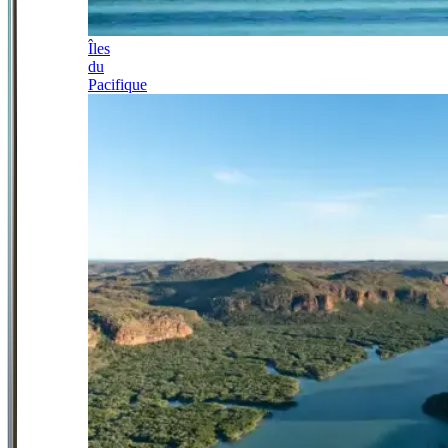
Îles
du
Pacifique