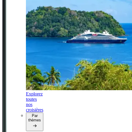
Explorez
toutes
nos
croisières
Par
thèmes