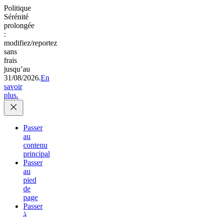
Politique
Sérénité
prolongée
:
modifiez/reportez
sans
frais
jusqu’au
31/08/2026.
En
savoir
plus.
Passer
au
contenu
principal
Passer
au
pied
de
page
Passer
à