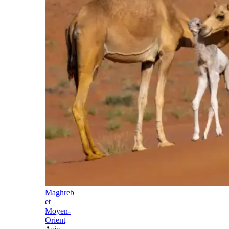
Maghreb
et
Moyen-
Orient