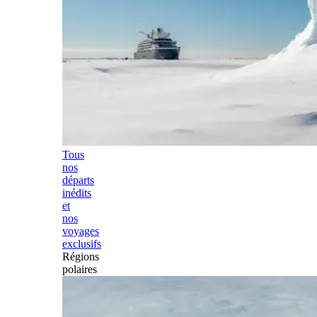
Tous
nos
départs
inédits
et
nos
voyages
exclusifs
Régions
polaires