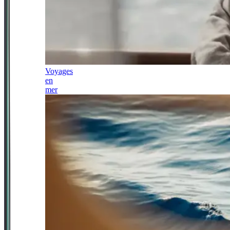
Voyages
en
mer