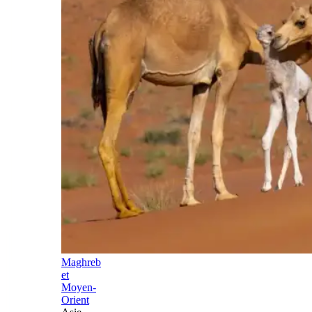
Maghreb
et
Moyen-
Orient