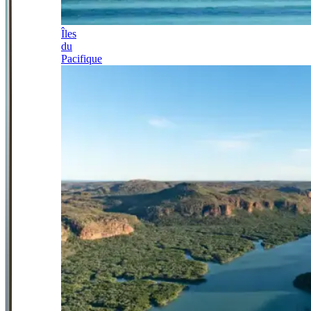
Îles
du
Pacifique