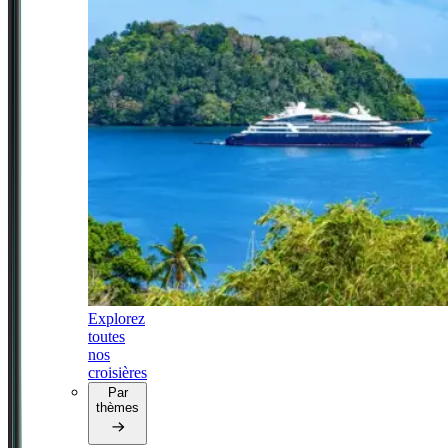
Explorez
toutes
nos
croisières
Par
thèmes