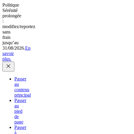
Politique
Sérénité
prolongée
:
modifiez/reportez
sans
frais
jusqu’au
31/08/2026.
En
savoir
plus.
Passer
au
contenu
principal
Passer
au
pied
de
page
Passer
à