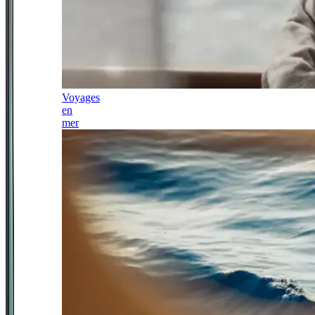
Voyages
en
mer