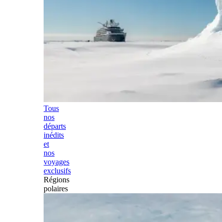
Tous
nos
départs
inédits
et
nos
voyages
exclusifs
Régions
polaires