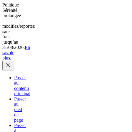
Politique
Sérénité
prolongée
:
modifiez/reportez
sans
frais
jusqu’au
31/08/2026.
En
savoir
plus.
Passer
au
contenu
principal
Passer
au
pied
de
page
Passer
à