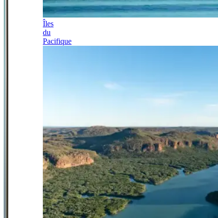
Îles
du
Pacifique