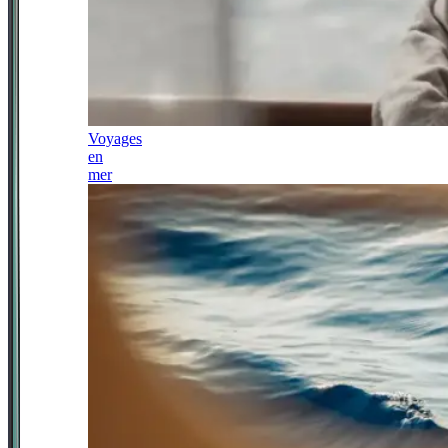
Voyages
en
mer