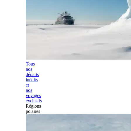
Tous
nos
départs
inédits
et
nos
voyages
exclusifs
Régions
polaires