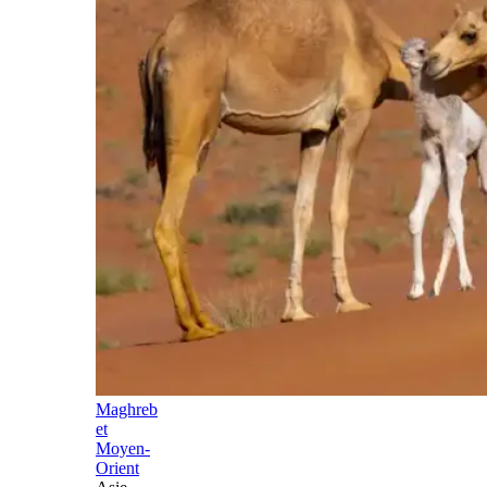
Maghreb
et
Moyen-
Orient