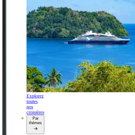
Explorez
toutes
nos
croisières
Par
thèmes