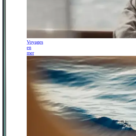
Voyages
en
mer