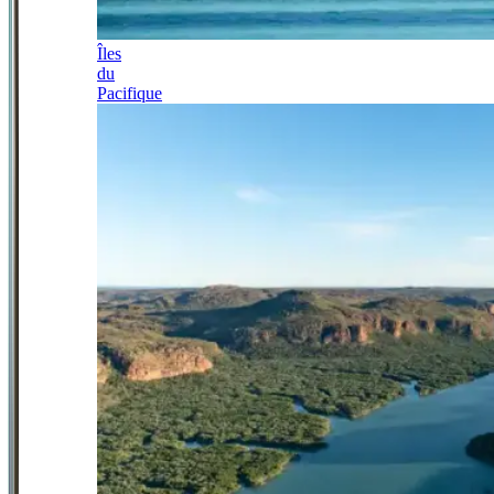
Îles
du
Pacifique