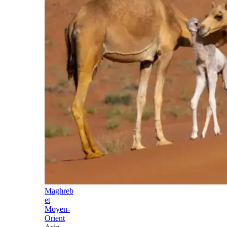
Maghreb
et
Moyen-
Orient