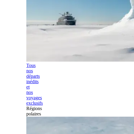
Tous
nos
départs
inédits
et
nos
voyages
exclusifs
Régions
polaires