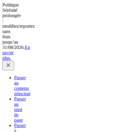
Politique
Sérénité
prolongée
:
modifiez/reportez
sans
frais
jusqu’au
31/08/2026.
En
savoir
plus.
Passer
au
contenu
principal
Passer
au
pied
de
page
Passer
à