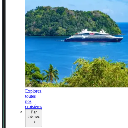
Explorez
toutes
nos
croisières
Par
thèmes