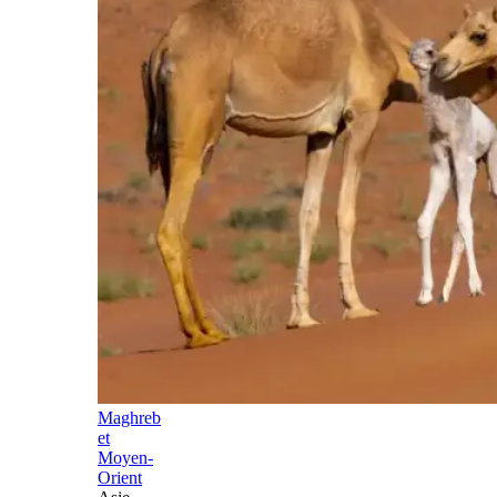
Maghreb
et
Moyen-
Orient