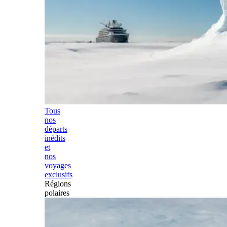
Tous
nos
départs
inédits
et
nos
voyages
exclusifs
Régions
polaires