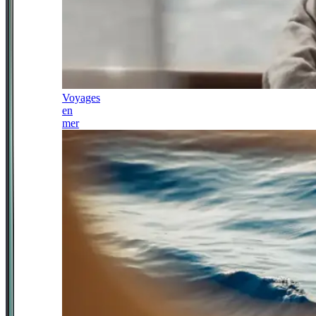
Voyages
en
mer