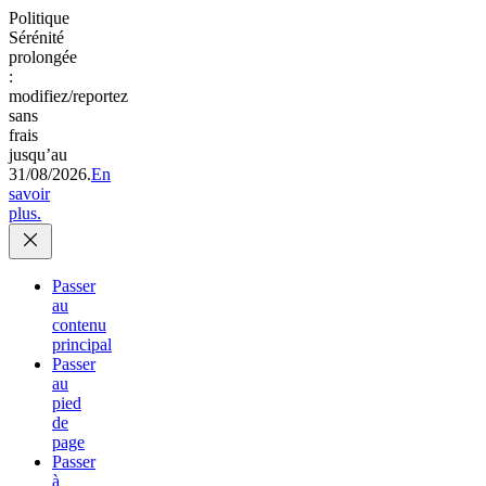
Politique
Sérénité
prolongée
:
modifiez/reportez
sans
frais
jusqu’au
31/08/2026.
En
savoir
plus.
Passer
au
contenu
principal
Passer
au
pied
de
page
Passer
à