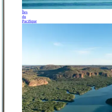
Îles
du
Pacifique