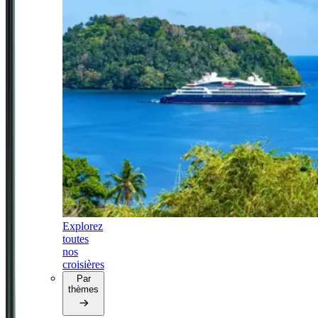
Explorez
toutes
nos
croisières
Par
thèmes