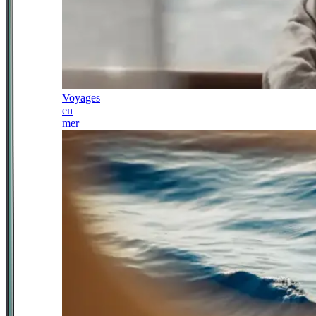
Voyages
en
mer