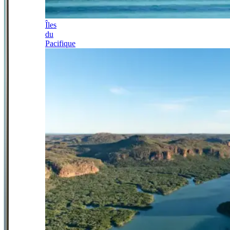
Îles
du
Pacifique