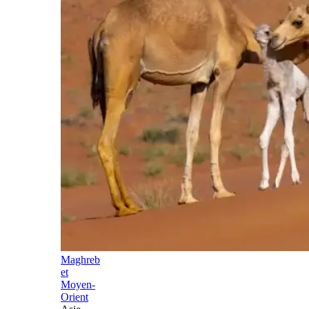
Maghreb
et
Moyen-
Orient