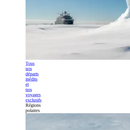
Tous
nos
départs
inédits
et
nos
voyages
exclusifs
Régions
polaires