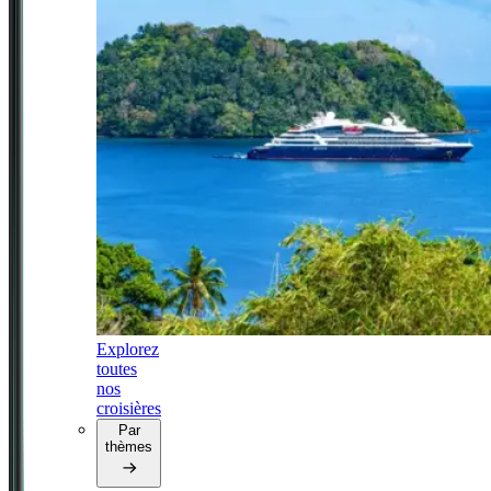
Explorez
toutes
nos
croisières
Par
thèmes