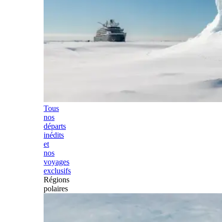
Tous
nos
départs
inédits
et
nos
voyages
exclusifs
Régions
polaires