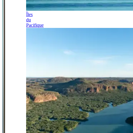
Îles
du
Pacifique