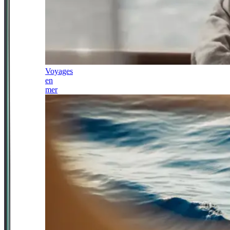
Voyages
en
mer