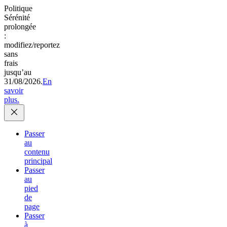
Politique
Sérénité
prolongée
:
modifiez/reportez
sans
frais
jusqu’au
31/08/2026.
En
savoir
plus.
Passer
au
contenu
principal
Passer
au
pied
de
page
Passer
à