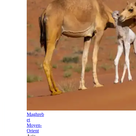
Maghreb
et
Moyen-
Orient