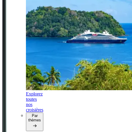
Explorez
toutes
nos
croisières
Par
thèmes