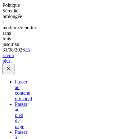
Politique
Sérénité
prolongée
:
modifiez/reportez
sans
frais
jusqu’au
31/08/2026.
En
savoir
plus.
Passer
au
contenu
principal
Passer
au
pied
de
page
Passer
à