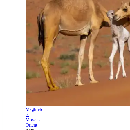
Maghreb
et
Moyen-
Orient