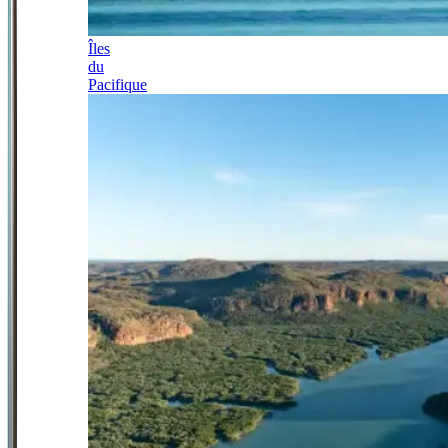
Îles
du
Pacifique