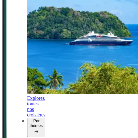
Explorez
toutes
nos
croisières
Par
thèmes