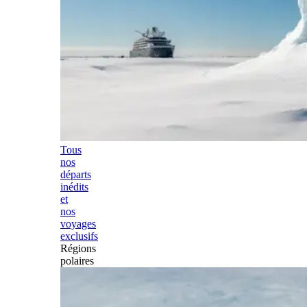
Tous
nos
départs
inédits
et
nos
voyages
exclusifs
Régions
polaires