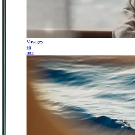
Voyages
en
mer