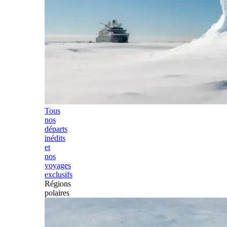
Tous
nos
départs
inédits
et
nos
voyages
exclusifs
Régions
polaires