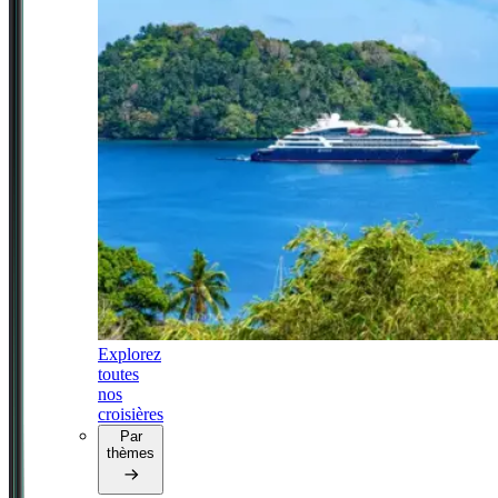
Explorez
toutes
nos
croisières
Par
thèmes