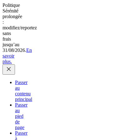
Politique
Sérénité
prolongée
:
modifiez/reportez
sans
frais
jusqu’au
31/08/2026.
En
savoir
plus.
Passer
au
contenu
principal
Passer
au
pied
de
page
Passer
à