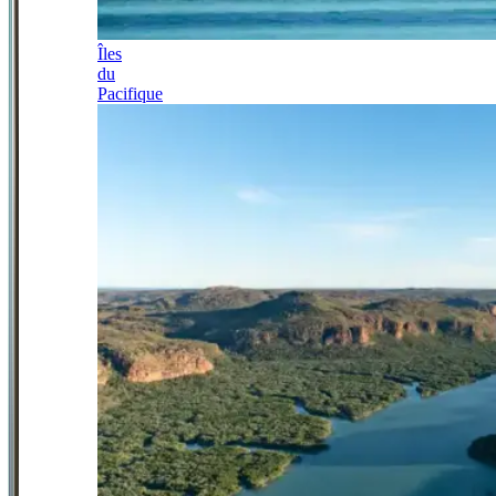
Îles
du
Pacifique