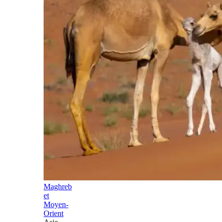
Maghreb
et
Moyen-
Orient