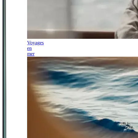
Voyages
en
mer