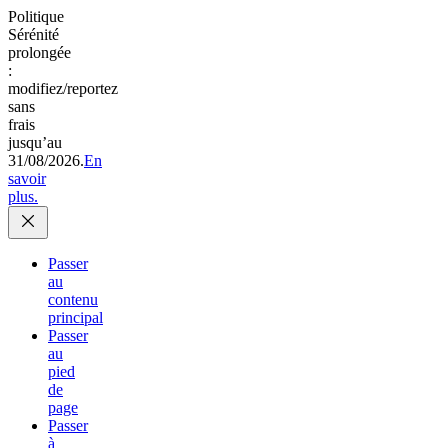
Politique
Sérénité
prolongée
:
modifiez/reportez
sans
frais
jusqu’au
31/08/2026.
En
savoir
plus.
Passer
au
contenu
principal
Passer
au
pied
de
page
Passer
à