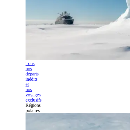
Tous
nos
départs
inédits
et
nos
voyages
exclusifs
Régions
polaires