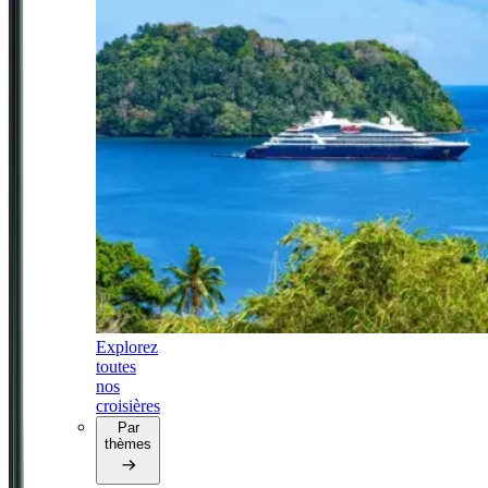
Explorez
toutes
nos
croisières
Par
thèmes