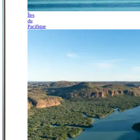
Îles
du
Pacifique