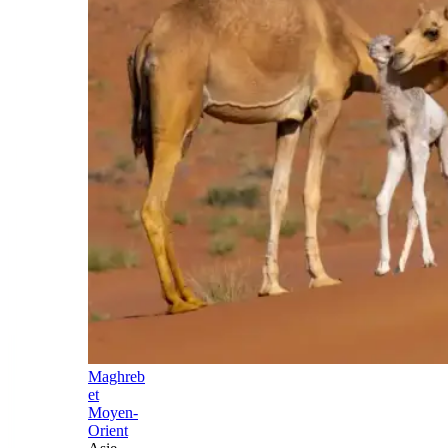
Maghreb
et
Moyen-
Orient