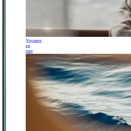
Voyages
en
mer