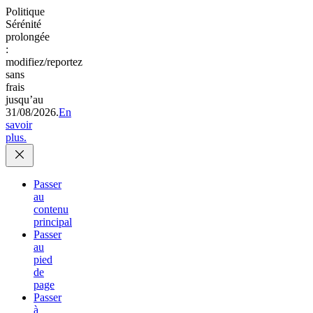
Politique
Sérénité
prolongée
:
modifiez/reportez
sans
frais
jusqu’au
31/08/2026.
En
savoir
plus.
Passer
au
contenu
principal
Passer
au
pied
de
page
Passer
à