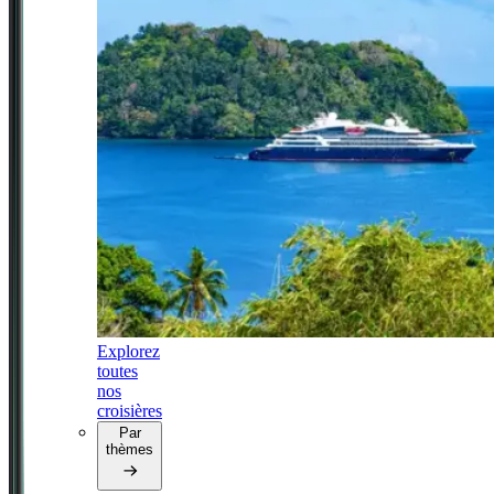
Explorez
toutes
nos
croisières
Par
thèmes