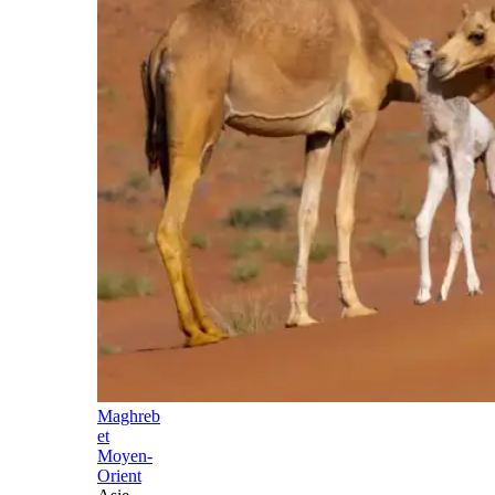
Maghreb
et
Moyen-
Orient