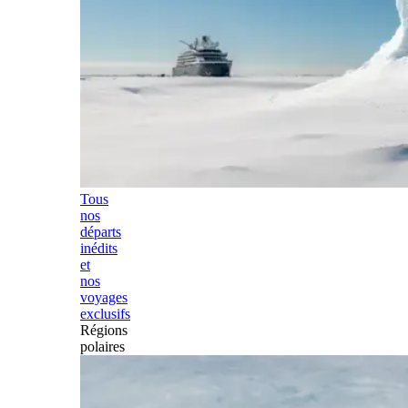
Tous
nos
départs
inédits
et
nos
voyages
exclusifs
Régions
polaires