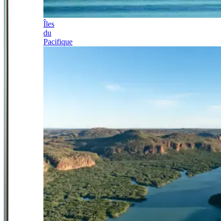
Îles
du
Pacifique