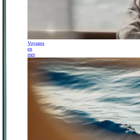
Voyages
en
mer